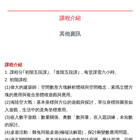
課程介紹
其他資訊
課程介紹
1. 課程分｢初階五段課｣、｢進階五段課｣，每堂課需六小時。
2. 初階課程:
(1)偉大的建築師：空間數形方塊解析體積與空間概念，索瑪立體方
塊的應用與複合形體積遊戲與應用。
(2)海陸空大戰：基本座標與方位的遊戲與探討，單位座標與圖形如
入遊戲，生活中的直角坐標應用。
(3)嵌入數字遊戲：數量關係、奧數「數與量」崁入題訓練，未知數
的探討。
(4)桌遊活動：雞兔同籠桌遊(極端法解題)，探討兩變數應用問題。
(5)過五關闖關遊戲：基本排列組合遊戲加法原理、乘法原理、可能