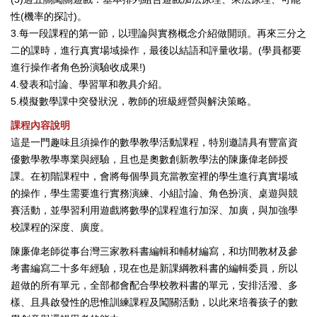
性(機率的探討)。
3.每一段課程的第一節，以理論與實務概念介紹做開頭。再來三分之
二的課時，進行真實場域操作，最後以結語和評量收場。(學員都要
進行操作者角色扮演驗收成果!)
4.發表和討論、學習單和教具介紹。
5.模擬數學課中突發狀況，教師的班級經營與解決策略。
課程內容說明
這是一門趣味且須操作的數學教學活動課程，特別邀請具有豐富資
優數學教學專業與經驗，且也是奧數創新教學法的陳廉偉老師授
課。在初階課程中，會將每個學員充當教室裡的學生進行真實場域
的操作，學生需要進行實務演練、小組討論、角色扮演、桌遊與競
賽活動，並學習利用遊戲將數學的課程進行加深、加廣，與加強學
校課程的深度、廣度。
陳廉偉老師從事台灣三家教科書編輯和輔材編寫，和坊間教材及參
考書編寫二十多年經驗，現在也是新課綱教科書的編輯委員，所以
超做的所有單元，全部都會配合學校教科書的單元，安排活潑、多
樣、且具啟發性的思惟訓練課程及闖關活動，以此來培養孩子的數