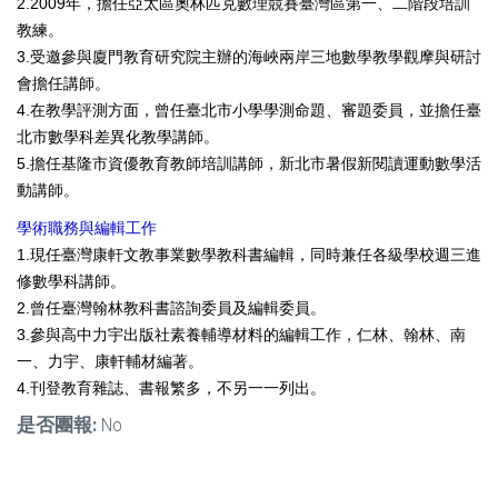
2.2009年，擔任亞太區奧林匹克數理競賽臺灣區第一、二階段培訓
教練。
3.受邀參與廈門教育研究院主辦的海峽兩岸三地數學教學觀摩與研討
會擔任講師。
4.在教學評測方面，曾任臺北市小學學測命題、審題委員，並擔任臺
北市數學科差異化教學講師。
5.擔任基隆市資優教育教師培訓講師，新北市暑假新閱讀運動數學活
動講師。
學術職務與編輯工作
1.現任臺灣康軒文教事業數學教科書編輯，同時兼任各級學校週三進
修數學科講師。
2.曾任臺灣翰林教科書諮詢委員及編輯委員。
3.參與高中力宇出版社素養輔導材料的編輯工作，仁林、翰林、南
一、力宇、康軒輔材編著。
4.刊登教育雜誌、書報繁多，不另一一列出。
是否團報:
No