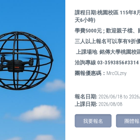
課程日期:
桃園校區
115年8月
天6小時)
學費5000元 ; 歡迎親子
三人以上報名可以享有9折
上課場地
:
銘傳大學桃園校
洽詢專線 03-3593856#3314
團報優惠碼：
MrcOLzny
報名日期:
2026/06/18
to
2026
上課日期:
2026/08/08
我要報名
團體報