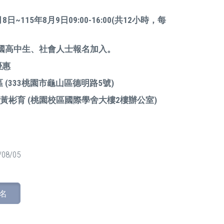
8日~115年8月9日09:00-16:00(共12小時，每
檔、國高中生、社會人士報名加入。
優惠
區
(333
桃園市龜山區德明路
5
號)
黃彬育
(
桃園校區國際學舍大樓
2
樓辦公室)
/08/05
名