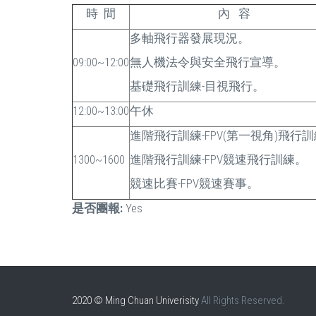
時 間
內 容
多軸飛行器發展現況。
09:00~12:00
無人機法令與安全飛行宣導。
基礎飛行訓練-目視飛行。
12:00~13:00
午休
進階飛行訓練-FPV(第一視角)飛行
1300~1600
進階飛行訓練-FPV競速飛行訓練。
競速比賽-FPV競速賽事。
是否團報:
Yes
2020 © Ming Chuan Univerisity
All Rights Reserved.