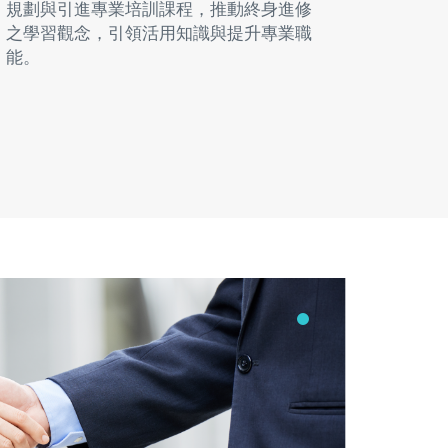
規劃與引進專業培訓課程，推動終身進修
規劃與引
之學習觀念，引領活用知識與提升專業職
之學習觀
能。
能。