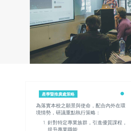
產學暨推廣處策略
合內外在環
為落實本校之願景與使命，配合內外在環
境情勢，研議重點執行策略：
優質課程，
針對特定專業族群，引進優質課程，
提升專業職能