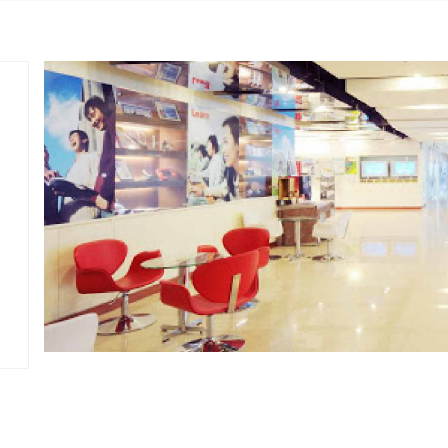
設立於1987年6月，當時以「銘傳商專建教
合作委員會」為名。1990年7月，本校改制
為「管理學院」的次年，分別成立「推廣
教育中心」與「建教合作中心」。1992年9
月，本校將上述兩中心合併為「推廣建教
中心」。1997年2月1日，定名為「建教推
廣教育中心」爾後再更名為「進修推廣
處」，於2017年6月1日與創新暨產學營運
處合併更名為「產學暨推廣處」迄今。