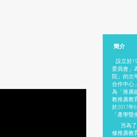
簡介
設立於1
委員會」為
院」的次
合作中心」
為「推廣建
教推廣教
於2017
「產學暨
另為了因
修推廣教育