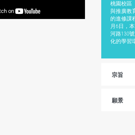
桃園校區
與推廣教
的進修課程
月6日，
河路130
化的學習
宗旨
願景