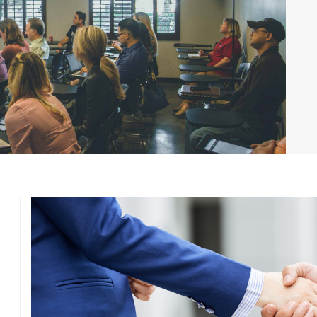
規劃與引進專業培訓課程，推動終身進修
之學習觀念，引領活用知識與提升專業職
能。
為落實本校之願景與使命，配合內外在環
境情勢，研議重點執行策略：
針對特定專業族群，引進優質課程，
提升專業職能