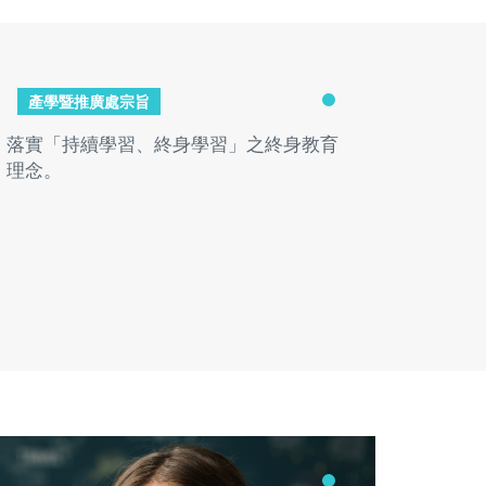
產學暨推廣處宗旨
落實「持續學習、終身學習」之終身教育
落實「持
理念。
理念。