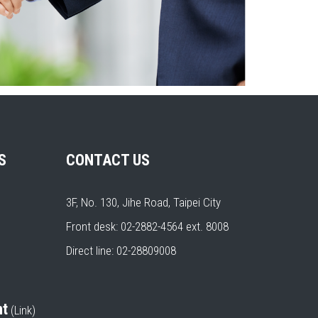
S
CONTACT US
3F, No. 130, Jihe Road, Taipei City
Front desk: 02-2882-4564 ext. 8008
Direct line: 02-28809008
nt
(
Link
)