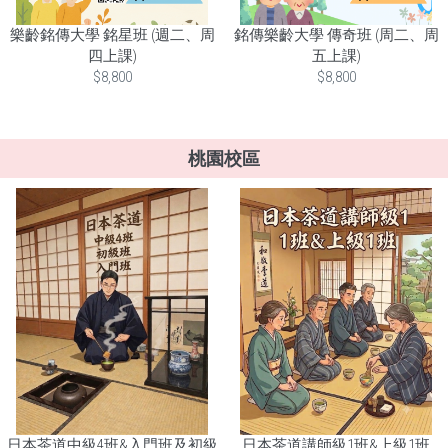
樂齡銘傳大學 銘星班 (週二、周
銘傳樂齡大學 傳奇班 (周二、周
四上課)
五上課)
$8,800
$8,800
桃園校區
日本茶道中級4班&入門班及初級
日本茶道講師級1班&上級1班