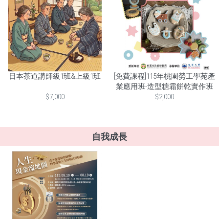
日本茶道講師級1班&上級1班
[免費課程]115年桃園勞工學苑產
業應用班-造型糖霜餅乾實作班
$7,000
$2,000
自我成長