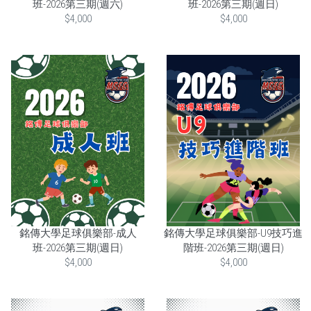
班-2026第三期(週六)
班-2026第三期(週日)
$4,000
$4,000
銘傳大學足球俱樂部-成人
銘傳大學足球俱樂部-U9技巧進
班-2026第三期(週日)
階班-2026第三期(週日)
$4,000
$4,000