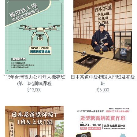
115年台灣電力公司無人機專班
日本茶道中級4班&入門班及初級
(第二班)訓練課程
班
$13,000
$6,000