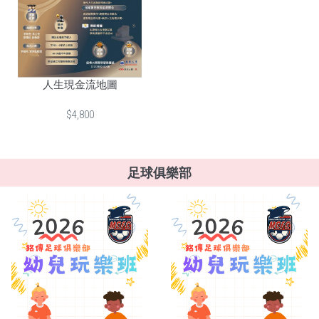
人生現金流地圖
$4,800
足球俱樂部