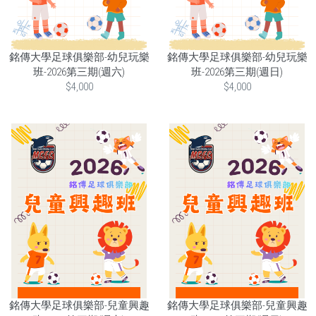
銘傳大學足球俱樂部-幼兒玩樂
銘傳大學足球俱樂部-幼兒玩樂
班-2026第三期(週六)
班-2026第三期(週日)
$4,000
$4,000
銘傳大學足球俱樂部-兒童興趣
銘傳大學足球俱樂部-兒童興趣