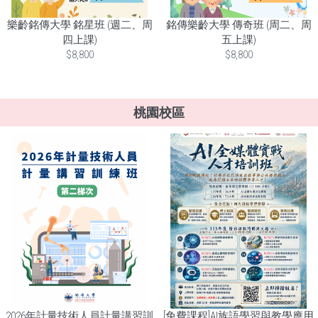
樂齡銘傳大學 銘星班 (週二、周
銘傳樂齡大學 傳奇班 (周二、周
四上課)
五上課)
$8,800
$8,800
桃園校區
2026年計量技術人員計量講習訓
[免費課程]AI族語學習與教學應用