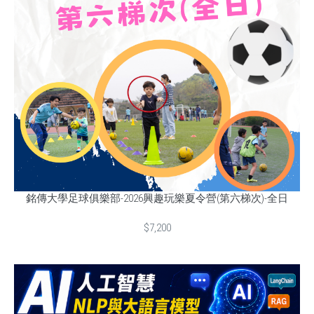
銘傳大學足球俱樂部-2026興趣玩樂夏令營(第六梯次)-全日
$7,200