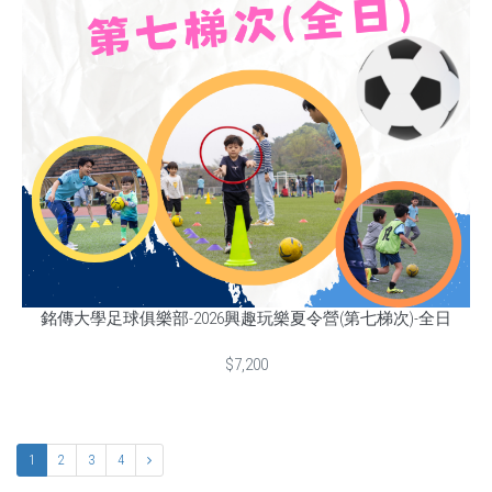
銘傳大學足球俱樂部-2026興趣玩樂夏令營(第七梯次)-全日
$7,200
1
2
3
4