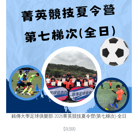
銘傳大學足球俱樂部-2026菁英競技夏令營(第七梯次)-全日
$9,000