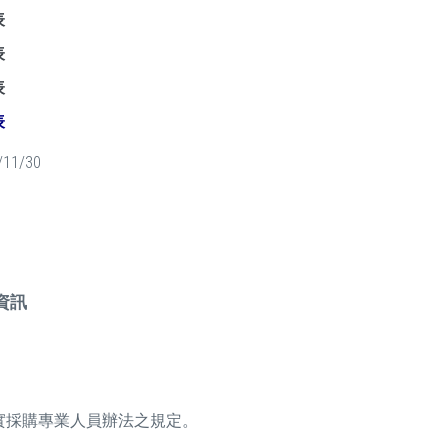
表
表
表
表
/11/30
資訊
實採購專業人員辦法之規定。