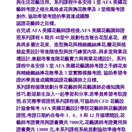
與生活花藝活用。系列課程中各安排 3 堂 AFA 美國花
藝師考證之植生風格桌花與胸花教學及 3 堂模擬考證
創作, 協助希望考證的學員達成國際
認證花藝師之目標。
在完成 AFA 美國花藝師課程後,AFA 美國花藝講師證
照系列課程 6 期共 48堂中,規劃包含複合花型桌花、經
典與多層次花束、造型胸花與精緻鐵絲捧花,蘭花與植
栽盆景設計等進階造型與技巧練習內容,,與多堂商業花
禮設計,兼顧培養進階花藝實力與商業花禮設計。系列
課程中各安排 5 堂 AFA 美國花藝講師考證之手綁花束
與精緻鐵絲捧花教學及 5 堂實際模擬考證, 協助希望考
證的學員達成國際認證花藝講師之目標。
系列課程循環規劃分享花藝師與花藝講師必備知識與
技巧,歡迎新生加入一起學習和分享,若學員希望考取證
照,在完整學習證照系列課程後,可協助向CFD 花藝設
計協會報考 AFA 美國花藝設計學院花藝師與花藝講師
證照,考證日期約在每年 3、6、9 和 12 月循環開設,花
藝師考證費用與證書費共 7000元,花藝講師考證費用與
證書費共 13000 元,本系列課程系統規劃協助準備考取