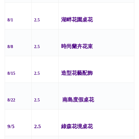
湖畔花園桌花
8/1
2.5
時尚蘭卉花束
8/8
2.5
造型花藝配飾
8/15
2.5
南島度假桌花
8/22
2.5
9/5
2.5
綠森花境桌花