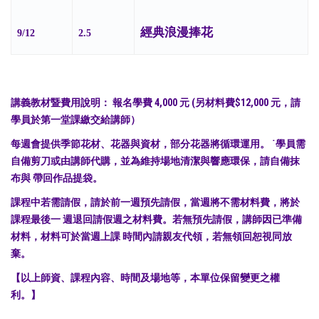
經典浪漫捧花
9/12
2.5
講義教材暨費用說明： 報名學費 4,000 元 (另材料費$12,000 元，請
學員於第一堂課繳交給講師）
每週會提供季節花材、花器與資材，部分花器將循環運用。 ˙學員需
自備剪刀或由講師代購，並為維持場地清潔與響應環保，請自備抹
布與 帶回作品提袋。
課程中若需請假，請於前一週預先請假，當週將不需材料費，將於
課程最後一 週退回請假週之材料費。若無預先請假，講師因已準備
材料，材料可於當週上課 時間內請親友代領，若無領回恕視同放
棄。
【以上師資、課程內容、時間及場地等，本單位保留變更之權
利。】