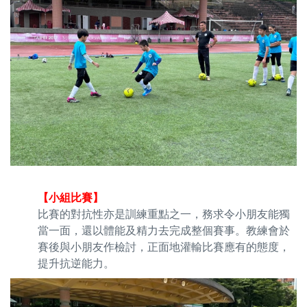
【小組比賽】
比賽的對抗性亦是訓練重點之一，務求令小朋友能獨
當一面，還以體能及精力去完成整個賽事。教練會於
賽後與小朋友作檢討，正面地灌輸比賽應有的態度，
提升抗逆能力。