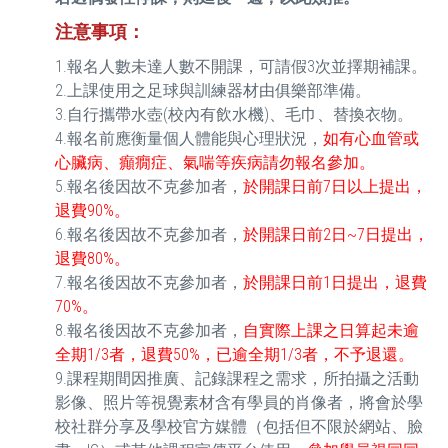
注意事項
：
1.報名人數未達人數不開課，可請假3次並擇期補課。
2.上課使用之足球與訓練器材由俱樂部準備。
3.自行攜帶水壺(校內有飲水機)、毛巾、替換衣物。
4.報名前應衡量個人體能與心理狀況，
如有心血管或
心臟病、癲癇症、氣喘等疾病請勿報名參加。
5.報名後因故不克參加者，
於開課日前7日以上提出，
退費90%。
6.報名後因故不克參加者，
於開課日前2日~7日提出，
退費80%。
7.報名後因故不克參加者，
於開課日前1日提出，退費
70%。
8.報名後因故不克參加者，
自實際上課之日算起未逾
全期1/3者，退費50%，已逾全期1/3者，不予退還。
9.課程期間因推廣、記錄課程之需求，所拍攝之活動
影像、照片等視覺素材含有學員的肖像者，將會於學
校社群分享及學校官方媒體（包括但不限於網站、臉