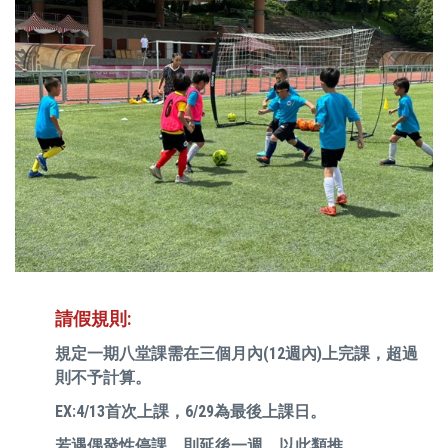
請假規則:
規定一期八堂課需在三個月內(12週內)上完課，超過
則不予計算。
EX:4/13首次上課，6/29為最後上課日。
若遇偶發性停課，則延後一週，以此類推。