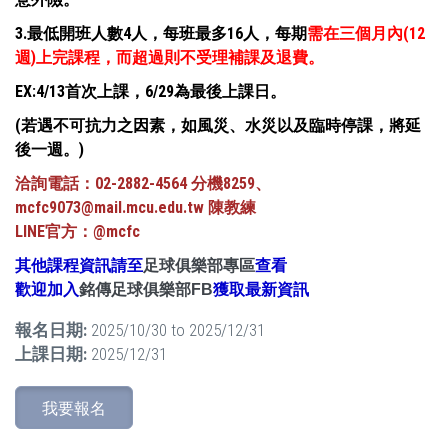
3.最低開班人數4人，每班最多16人，每期
需在三個月內(12
週)上完課程，而超過則不受理補課及退費。
EX:4/13首次上課，6/29為最後上課日。
(若遇不可抗力之因素，如風災、水災以及臨時停課，將延
後一週。)
洽詢電話：02-2882-4564 分機8259、
mcfc9073@mail.mcu.edu.tw 陳教練
LINE官方：@mcfc
其他課程資訊請至
足球俱樂部專區
查看
歡迎加入
銘傳足球俱樂部FB
獲取最新資訊
報名日期:
2025/10/30
to
2025/12/31
上課日期:
2025/12/31
我要報名