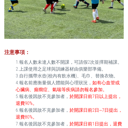
注意事項
：
1.報名人數未達人數不開課，可請假2次並擇期補課。
2.上課使用之足球與訓練器材由俱樂部準備。
3.自行攜帶水壺(校內有飲水機)、毛巾、替換衣物。
4.報名前應衡量個人體能與心理狀況，
如有心血管或
心臟病、癲癇症、氣喘等疾病請勿報名參加。
5.報名後因故不克參加者，
於開課日前7日以上提出，
退費90%。
6.報名後因故不克參加者，
於開課日前2日~7日提出，
退費80%。
7.報名後因故不克參加者，
於開課日前1日提出，退費