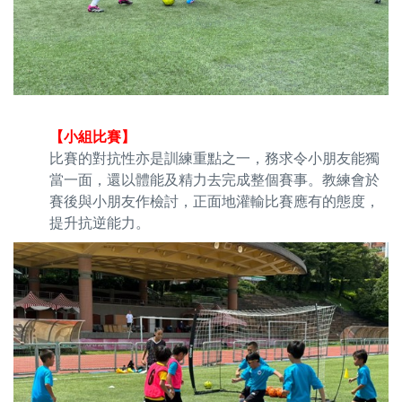
【小組比賽】
比賽的對抗性亦是訓練重點之一，務求令小朋友能獨
當一面，還以體能及精力去完成整個賽事。教練會於
賽後與小朋友作檢討，正面地灌輸比賽應有的態度，
提升抗逆能力。