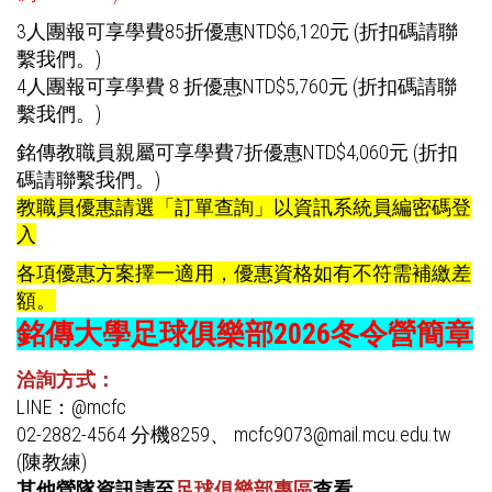
3人團報可享學費85折優惠NTD$6,120元 (折扣碼請聯
繫我們。)
4人團報可享學費 8 折優惠NTD$5,760元 (折扣碼請聯
繫我們。)
銘傳教職員親屬可享學費7折優惠NTD$4,060元 (折扣
碼請聯繫我們。)
教職員優惠請選「訂單查詢」以資訊系統員編密碼登
入
各項優惠方案擇一適用，優惠資格如有不符需補繳差
額。
銘傳大學足球俱樂部2026冬令營簡章
洽詢方式：
LINE：@mcfc
02-2882-4564 分機8259、 mcfc9073@mail.mcu.edu.tw
(陳教練)
其他營隊資訊請至
足球俱樂部專區
查看