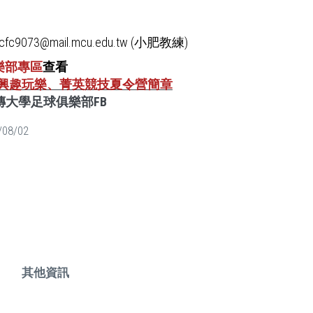
fc9073@mail.mcu.edu.tw (小肥教練)
樂部專區
查看
26興趣玩樂、菁英競技夏令營簡章
傳大學足球俱樂部FB
/08/02
其他資訊