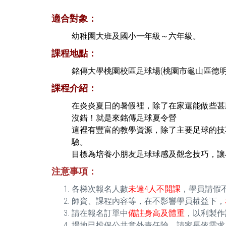
適合對象：
幼稚園大班及國小一年級～六年級。
課程地點：
銘傳大學桃園校區足球場(桃園市龜山區德
課程介紹：
在炎炎夏日的暑假裡，除了在家還能做些甚
沒錯！就是來銘傳足球夏令營
這裡有豐富的教學資源，除了主要足球的技
驗。
目標為培養小朋友足球球感及觀念技巧，讓
注意事項：
各梯次報名人數
未達4人不開課
，學員請假
師資、課程內容等，在不影響學員權益下，
請在報名訂單中
備註身高及體重
，以利製作
場地已投保公共意外責任險，請家長依需求