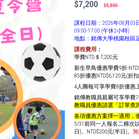
$7,200
$8,800
課程日期：2026年08月0
09:00-17:00 (午休2小時)
地點：銘傳大學桃園校區足
課程費用：
學費NTD＄7,200元
新生早鳥優惠學費9折-NTD$6
85折優惠NTD$6,120元(折扣
4人團報可享學費8折優惠,
銘傳教職員親屬可享學費7折優
教職員優惠請選「訂單查
各項優惠方案擇一適用，
5/31前同一人報名二梯次
日)、NTD$200元(半日)。
無