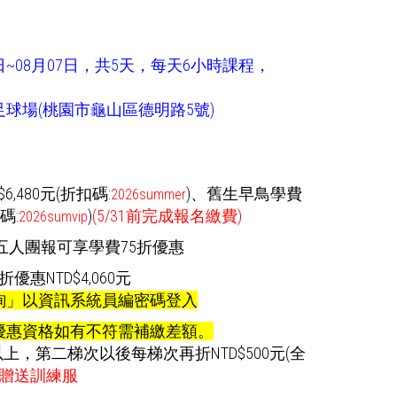
3日~08月07日，共5天，每天6小時課程，
球場(桃園市龜山區德明路5號)
,480元(折扣碼:
)
、舊生早鳥學費
2026summer
碼:
)
(5/31前完成報名繳費)
2026sumvip
五人團報可享學費75折優惠
惠NTD$4,060元
詢」以資訊系統員編密碼登入
優惠資格如有不符需補繳差額。
以上，第二梯次以後每梯次再折NTD$500元(全
贈送訓練服