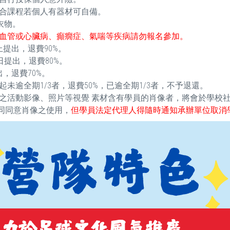
合課程若個人有器材可自備。
衣物。
血管或心臟病、癲癇症、氣喘等疾病請勿報名參加。
提出，退費90%。
提出，退費80%。
，退費70%。
逾全期1/3者，退費50%，已逾全期1/3者，不予退還。
之活動影像、照片等視覺 素材含有學員的肖像者，將會於學校
視同同意肖像之使用，
但學員法定代理人得隨時通知承辦單位取消