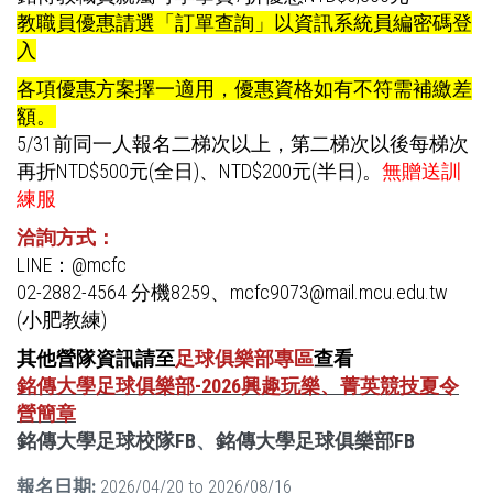
教職員優惠請選「訂單查詢」以資訊系統員編密碼登
入
各項優惠方案擇一適用，優惠資格如有不符需補繳差
額。
5/31前同一人報名二梯次以上，第二梯次以後每梯次
再折NTD$500元(全日)、NTD$200元(半日)。
無贈送訓
練服
洽詢方式：
LINE：@mcfc
02-2882-4564 分機8259、mcfc9073@mail.mcu.edu.tw
(小肥教練)
其他營隊資訊請至
足球俱樂部專區
查看
銘傳大學足球俱樂部-2026興趣玩樂、菁英競技夏令
營簡章
銘傳大學足球校隊FB
、
銘傳大學足球俱樂部FB
報名日期:
2026/04/20
to
2026/08/16