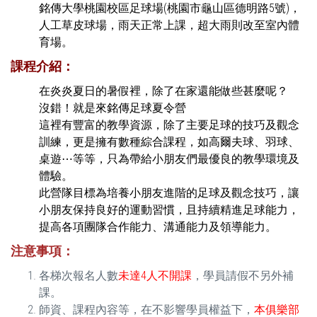
銘傳大學桃園校區足球場(桃園市龜山區德明路5號)，
人工草皮球場，雨天正常上課，超大雨則改至室內體
育場。
課程介紹：
在炎炎夏日的暑假裡，除了在家還能做些甚麼呢？
沒錯！就是來銘傳足球夏令營
這裡有豐富的教學資源，除了主要足球的技巧及觀念
訓練，更是擁有數種綜合課程，如高爾夫球、羽球、
桌遊⋯等等，只為帶給小朋友們最優良的教學環境及
體驗。
此營隊目標為培養小朋友進階的足球及觀念技巧，讓
小朋友保持良好的運動習慣，且持續精進足球能力，
提高各項團隊合作能力、溝通能力及領導能力。
注意事項：
各梯次報名人數
未達4人不開課
，學員請假不另外補
課。
師資、課程內容等，在不影響學員權益下，
本俱樂部