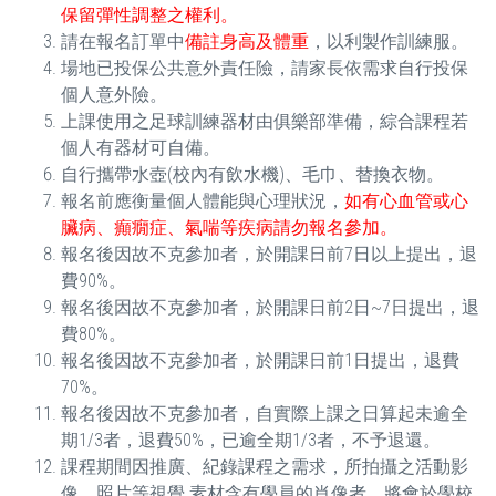
保留彈性調整之權利。
請在報名訂單中
備註身高及體重
，以利製作訓練服。
場地已投保公共意外責任險，請家長依需求自行投保
個人意外險。
上課使用之足球訓練器材由俱樂部準備，綜合課程若
個人有器材可自備。
自行攜帶水壺(校內有飲水機)、毛巾、替換衣物。
報名前應衡量個人體能與心理狀況，
如有心血管或心
臟病、癲癇症、氣喘等疾病請勿報名參加。
報名後因故不克參加者，於開課日前7日以上提出，退
費90%。
報名後因故不克參加者，於開課日前2日~7日提出，退
費80%。
報名後因故不克參加者，於開課日前1日提出，退費
70%。
報名後因故不克參加者，自實際上課之日算起未逾全
期1/3者，退費50%，已逾全期1/3者，不予退還。
課程期間因推廣、紀錄課程之需求，所拍攝之活動影
像、照片等視覺 素材含有學員的肖像者，將會於學校