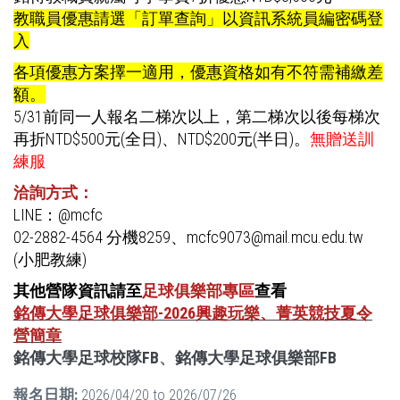
教職員優惠請選「訂單查詢」以資訊系統員編密碼登
入
各項優惠方案擇一適用，優惠資格如有不符需補繳差
額。
5/31前同一人報名二梯次以上，第二梯次以後每梯次
再折NTD$500元(全日)、NTD$200元(半日)。
無贈送訓
練服
洽詢方式：
LINE：@mcfc
02-2882-4564 分機8259、mcfc9073@mail.mcu.edu.tw
(小肥教練)
其他營隊資訊請至
足球俱樂部專區
查看
銘傳大學足球俱樂部-2026興趣玩樂、菁英競技夏令
營簡章
銘傳大學足球校隊FB
、
銘傳大學足球俱樂部FB
報名日期:
2026/04/20
to
2026/07/26