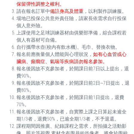
保留彈性調整之權利。
請在報名訂單中
備註身高及體重
，以利製作訓練服。
場地已投保公共意外責任險，請家長依需求自行投保
個人意外險。
上課使用之足球訓練器材由俱樂部準備，綜合課程若
個人有器材可自備。
自行攜帶水壺(校內有飲水機)、毛巾、替換衣物。
報名前應衡量個人體能與心理狀況，
如有心血管或心
臟病、癲癇症、氣喘等疾病請勿報名參加。
報名後因故不克參加者，於開課日前7日以上提出，退
費90%。
報名後因故不克參加者，於開課日前2日~7日提出，退
費80%。
報名後因故不克參加者，於開課日前1日提出，退費
70%。
報名後因故不克參加者，自實際上課之日算起未逾全
期1/3者，退費50%，已逾全期1/3者，不予退還。
課程期間因推廣、紀錄課程之需求，所拍攝之活動影
像、照片等視覺 素材含有學員的肖像者，將會於學校