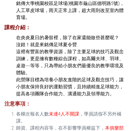
銘傳大學桃園校區足球場(桃園市龜山區德明路5號)，
人工草皮球場，雨天正常上課，超大雨則改至室內體
育場。
課程介紹：
在炎炎夏日的暑假裡，除了在家還能做些甚麼呢？
沒錯！就是來銘傳足球夏令營
這裡有豐富的教學資源，除了主要足球的技巧及觀念
訓練，更是擁有數種綜合課程，如高爾夫球、羽球、
桌遊⋯等等，只為帶給小朋友們最優良的教學環境及
體驗。
此營隊目標為培養小朋友進階的足球及觀念技巧，讓
小朋友保持良好的運動習慣，且持續精進足球能力，
提高各項團隊合作能力、溝通能力及領導能力。
注意事項：
各梯次報名人數
未達4人不開課
，學員請假不另外補
課。
師資、課程內容等，在不影響學員權益下，
本俱樂部