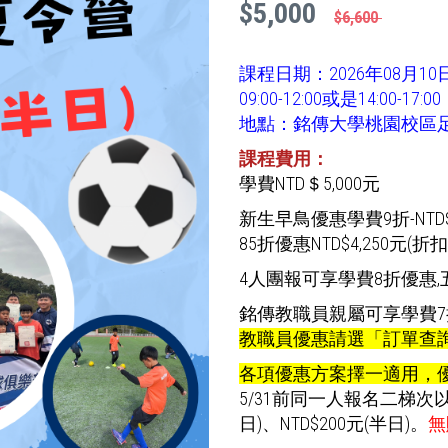
$5,000
$6,600
課程日期：2026年08月10
09:00-12:00或是14:00-17:00
地點：銘傳大學桃園校區足
課程費用：
學費NTD＄5,000元
新生早鳥優惠學費9折-NTD$4
85折優惠NTD$4,250元(折扣
4人團報可享學費8折優惠,
銘傳教職員親屬可享學費7折優
教職員優惠請選「訂單查
各項優惠方案擇一適用，
5/31前同一人報名二梯次
日)、NTD$200元(半日)。
無