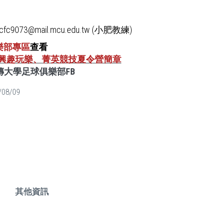
fc9073@mail.mcu.edu.tw (小肥教練)
樂部專區
查看
26興趣玩樂、菁英競技夏令營簡章
傳大學足球俱樂部FB
/08/09
其他資訊