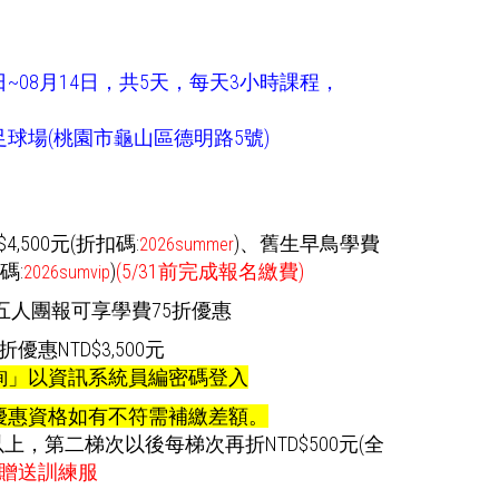
日~08月14日，共5天，每天3小時課程，
球場(桃園市龜山區德明路5號)
,500元(折扣碼:
)
、舊生早鳥學費
2026summer
碼:
)
(5/31前完成報名繳費)
2026sumvip
五人團報可享學費75折優惠
惠NTD$3,500元
詢」以資訊系統員編密碼登入
優惠資格如有不符需補繳差額。
以上，第二梯次以後每梯次再折NTD$500元(全
贈送訓練服