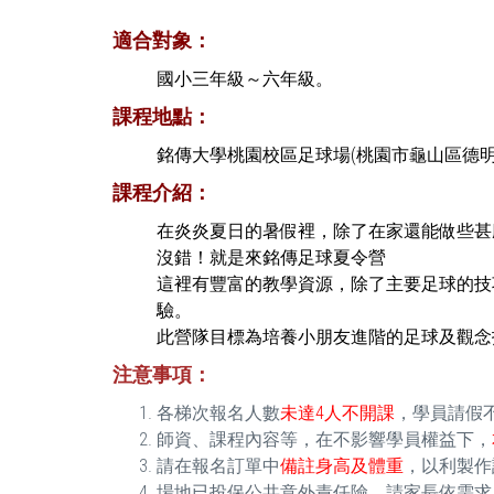
適合對象：
國小三年級～六年級。
課程地點：
銘傳大學桃園校區足球場(桃園市龜山區德
課程介紹：
在炎炎夏日的暑假裡，除了在家還能做些甚
沒錯！就是來銘傳足球夏令營
這裡有豐富的教學資源，除了主要足球的技
驗。
此營隊目標為培養小朋友進階的足球及觀念
注意事項：
各梯次報名人數
未達4人不開課
，學員請假
師資、課程內容等，在不影響學員權益下，
請在報名訂單中
備註身高及體重
，以利製作
場地已投保公共意外責任險，請家長依需求