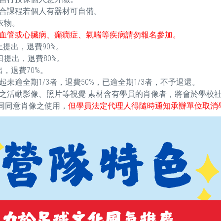
合課程若個人有器材可自備。
衣物。
血管或心臟病、癲癇症、氣喘等疾病請勿報名參加。
提出，退費90%。
提出，退費80%。
，退費70%。
逾全期1/3者，退費50%，已逾全期1/3者，不予退還。
之活動影像、照片等視覺 素材含有學員的肖像者，將會於學校
視同同意肖像之使用，
但學員法定代理人得隨時通知承辦單位取消