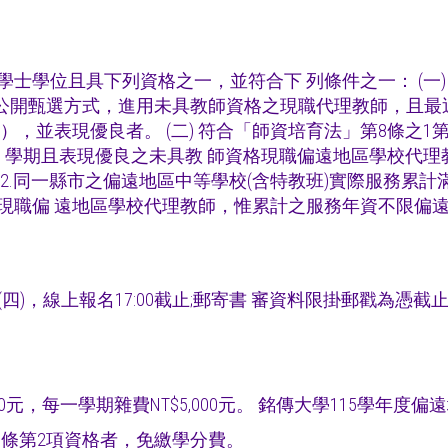
士學位且具下列資格之一，並符合下 列條件之一： (一)
採公開甄選方式，進用未具教師資格之現職代理教師，且最近
，並表現優良者。 (二) 符合「師資培育法」第8條之1第1
 8 學期且表現優良之未具教 師資格現職偏遠地區學校代
.同一縣市之偏遠地區中等學校(含特教班)實際服務累計滿
職偏 遠地區學校代理教師，惟累計之服務年資不限偏遠地
8日(四)，線上報名17:00截止;郵寄書 審資料限掛郵戳為憑截
T$3,700元，每一學期雜費NT$5,000元。 銘傳大學11
8條第2項資格者，免繳學分費。