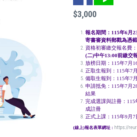
$3,000
報名期間：115
年
6
月
2
寄書審資料郵戳為憑
資格初審繳交報名費：115
(
二
)
中午
13:00
前繳交
放榜日期：115年7月16
正取生報到：115年7月
備取生報到：115年7月
申請抵免：115年7月28
結果
完成選課與註冊：115年
成註冊
正式上課：115年9月7
https://re
(線上)報名表單網址 :