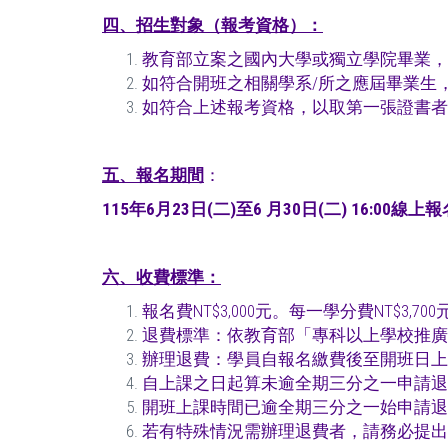
四、招生對象（報考資格）：
教育部立案之國內大學或獨立學院畢業，取
如符合開班之相關學系/所之應屆畢業生
如符合上述報考資格，以取第一張證書者
五、
報名期間
：
115年
6
月
23
日
(
二
)
至
6
月
30
日
(
二
) 16:00
線上報
六、
收費標準：
報名費NT$3,000元。每一學分費NT$3,70
退費標準：依教育部「專科以上學校推廣
辦理退費：
學員自報名繳費後至開班日上
自上課之日起算未逾全期三分之一申請退
開班上課時間已逾全期三分之一始申請退
若有特殊情況需辦理退費者，請務必提出