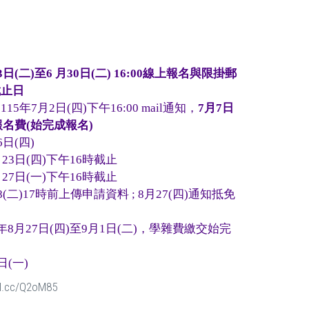
3
日
(
二
)
至
6
月
30
日
(
二
) 16:00線上報名與限掛郵
截止日
年7月2日(四)下午16:00 mail通知，
7
月
7
日
報名費
(
始完成報名)
日(四)
23日(四)下午16時截止
27日(一)下午16時截止
(二)17時前上傳申請資料 ; 8月27(四)通知抵免
8月27日(四)至9月1日(二)，學雜費繳交始完
日(一)
url.cc/Q2oM85