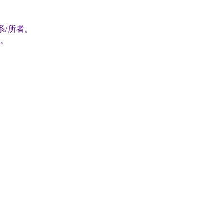
系/所者。
書。
。