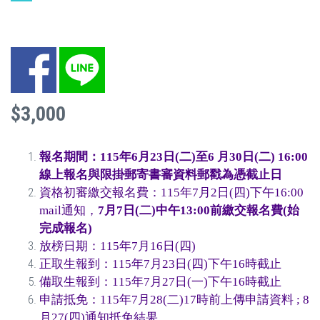
Facebook
LINE
$3,000
報名期間：115
年
6
月
23
日
(
二
)
至
6
月
30
日
(
二
) 16:00
線上報名與限掛郵寄書審資料郵戳為憑截止日
資格初審繳交報名費：115年7月2日(四)下午16:00
mail通知，
7
月
7
日
(
二
)
中午
13:00
前繳交報名費
(
始
完成報名)
放榜日期：115年7月16日(四)
正取生報到：115年7月23日(四)下午16時截止
備取生報到：115年7月27日(一)下午16時截止
申請抵免：115年7月28(二)17時前上傳申請資料 ; 8
月27(四)通知抵免結果