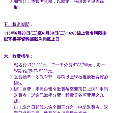
如符合上述報考資格，以取第一張證書者優先錄
取。
五、
報名期間
：
115年
6
月
23
日
(
二
)
至
6
月
30
日
(
二
) 16:00
線上報名與限掛
郵寄書審資料郵戳為憑截止日
六、
收費標準：
報名費NT$3,000元。每一學分費NT$3,700元，每一
學期雜費NT$ 5,000元。
退費標準：依教育部「專科以上學校推廣教育實施
辦法」
辦理退費：
學員自報名繳費後至開班日上課前申請
退費者，退還已繳學分費、雜費等各項費用之九
成。
自上課之日起算未逾全期三分之一申請退費者，退