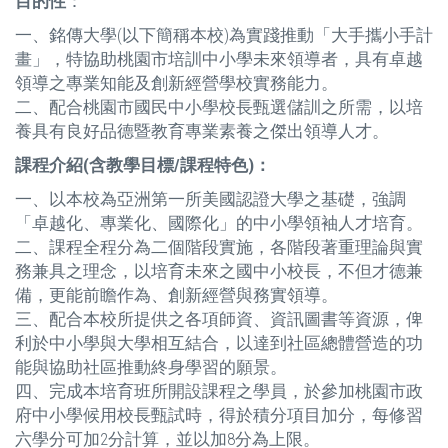
目的性
：
一、銘傳大學(以下簡稱本校)為實踐推動「大手攜小手計
畫」，特協助桃園市培訓中小學未來領導者，具有卓越
領導之專業知能及創新經營學校實務能力。
二、配合桃園市國民中小學校長甄選儲訓之所需，以培
養具有良好品德暨教育專業素養之傑出領導人才。
課程介紹(含教學目標/課程特色)：
一、以本校為亞洲第一所美國認證大學之基礎，強調
「卓越化、專業化、國際化」的中小學領袖人才培育。
二、課程全程分為二個階段實施，各階段著重理論與實
務兼具之理念，以培育未來之國中小校長，不但才德兼
備，更能前瞻作為、創新經營與務實領導。
三、配合本校所提供之各項師資、資訊圖書等資源，俾
利於中小學與大學相互結合，以達到社區總體營造的功
能與協助社區推動終身學習的願景。
四、完成本培育班所開設課程之學員，於參加桃園市政
府中小學候用校長甄試時，得於積分項目加分，每修習
六學分可加2分計算，並以加8分為上限。