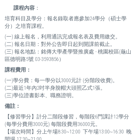
課程內容
：
培育科目及學分：報名錄取者應參加24學分（碩士學
分）之培育課程。
(一) 線上報名，利用通訊完成報名表及費用繳交。
(二) 報名日期：對外公告即日起到開課前截止。
(三) 報名地點：銘傳大學產學暨推廣處 - 桃園校區(龜山
區德明路5號 03-3593856）
課程費用：
(一)學分費：每一學分以3000元計 (分階段收費)。
(二)最近1年內2吋半身脫帽大頭照乙式1張。
(三)學位證書影本、職務證明。
備註：
【修習學分】計分二階段修習，每階段6門課計12學分
(每學分費用3000元) 每階段費用36000元。
【場次時間】分上午場8:30~12:00 下午場13:00~16:30 晚
間場 17:30~21:00