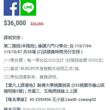
Facebook
LINE
$36,000
$36,000
課程安排：
第二階段(本階段)_修讀六門12學分; 自 115/7/04-
115/10/07 共50場 (口試模擬時間另行安排 )
(一)學分費：每一學分以3000元計 (分階段收費 36000元)
(二)最近1年內2吋半身脫帽大頭照乙式1張。
(三)學位證書影本、服務證明。
【週六上課場地】銘傳大學桃園校區 (333桃園市龜山區
德明路5號) ; 另週三、五晚間採線上上課
【報名專線】
03-3593856
王小姐
LineID: czwang52
報名日期:
2026/06/03
to
2026/07/18