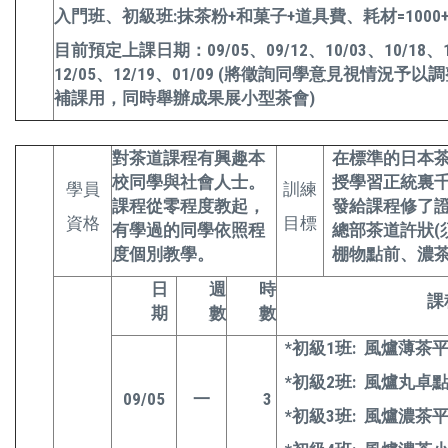
入門班、初級班:抹茶粉+和菓子+道具費、耗材=1000+100
目前預定上課日期：09/05、09/12、10/03、10/18、10
12/05、12/19、01/09 (將徵詢同學意見視情況
補課用，同時舉辦成果展小型茶會)
對茶道課程有興趣本
在標準的日本
校同學與社會人士。
授學習正統裏
學員
訓練
課程從零程度教起，
發給課程修了
資格
目標
有學過的同學依照程
總部茶道許狀(
度個別教學。
棚物點前、濃
日
週
時
課
期
數
數
*
初級1班: 風爐薄茶
*
初級2班: 風爐丸卓
09/05
一
3
*
初級3班: 風爐濃茶