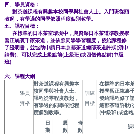
四、學員資格：
對茶道課程有興趣本校同學與社會人士。入門班從頭
教起，有學過的同學依照程度個別教學。
五、課程目標
：
在標準的日本茶室環境中，與資深日本茶道準教授學
習正統裏千家茶道，並依照同學學習程度，發給課程修
了證明書，並協助申請日本京都茶道總部茶道許狀(須申
請費)。可以完成上級點前(上級班)或四個傳點前(中級
班)
六、課程大綱
對茶道課程有興趣本
在標準的日本
校同學與社會人士。
授學習正統裏
學員
訓練
課程從零程度教起，
發給課程修了
資格
目標
有學過的同學依照程
總部茶道許狀(
度個別教學。
(中級班)或盆略
日
週
時
課
期
數
數