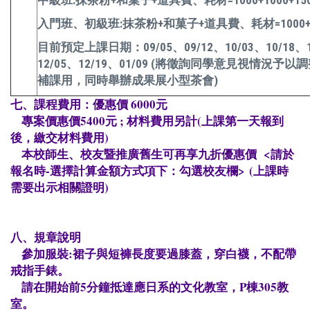
入門班、初級班:抹茶粉+和菓子+道具費、耗材=1000+100
目前預定上課日期：09/05、09/12、10/03、10/18、10
12/05、12/19、01/09 (將徵詢同學意見視情況
補課用，同時舉辦成果展小型茶會)
七、課程費用：優惠價 6000元
專案價惠價5400元 ; 材料費用另計(上課第一天報到
後，繳交材料費用)
本校師生、校友暨推廣舊生可再享九折優惠價 <請於
報名時-選擇計算金額方式項下：勾選校友欄> (上課時
需要出示相關證明)
八、規章說明
參加服裝:裙子與短褲長度要過膝蓋，穿白襪，不配帶
戒指手錶。
請在開始前5分鐘抵達應日系的文化教室，P棟305教
室。