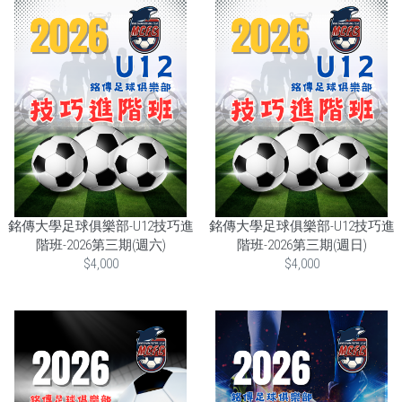
銘傳大學足球俱樂部-U12技巧進
銘傳大學足球俱樂部-U12技巧進
階班-2026第三期(週六)
階班-2026第三期(週日)
$4,000
$4,000