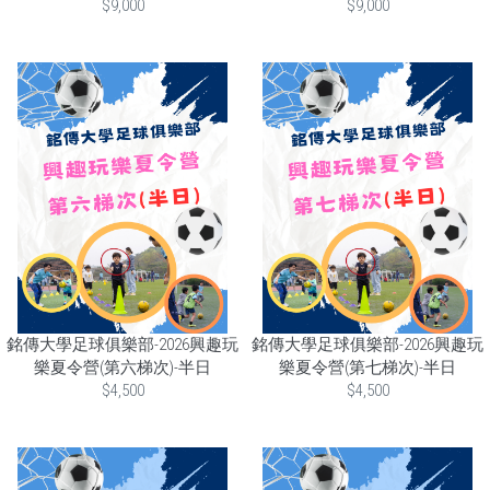
$9,000
$9,000
銘傳大學足球俱樂部-2026興趣玩
銘傳大學足球俱樂部-2026興趣玩
樂夏令營(第六梯次)-半日
樂夏令營(第七梯次)-半日
$4,500
$4,500