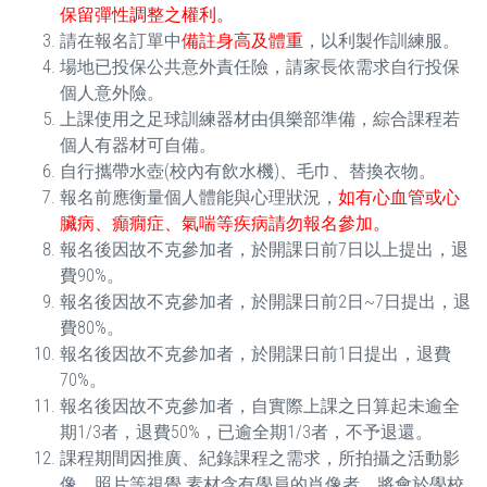
保留彈性調整之權利。
請在報名訂單中
備註身高及體重
，以利製作訓練服。
場地已投保公共意外責任險，請家長依需求自行投保
個人意外險。
上課使用之足球訓練器材由俱樂部準備，綜合課程若
個人有器材可自備。
自行攜帶水壺(校內有飲水機)、毛巾、替換衣物。
報名前應衡量個人體能與心理狀況，
如有心血管或心
臟病、癲癇症、氣喘等疾病請勿報名參加。
報名後因故不克參加者，於開課日前7日以上提出，退
費90%。
報名後因故不克參加者，於開課日前2日~7日提出，退
費80%。
報名後因故不克參加者，於開課日前1日提出，退費
70%。
報名後因故不克參加者，自實際上課之日算起未逾全
期1/3者，退費50%，已逾全期1/3者，不予退還。
課程期間因推廣、紀錄課程之需求，所拍攝之活動影
像、照片等視覺 素材含有學員的肖像者，將會於學校