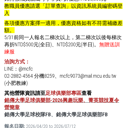
教職員優惠請選「訂單查詢」以資訊系統員編密碼登
入
各項優惠方案擇一適用，優惠資格如有不符需補繳差
額。
5/31前同一人報名二梯次以上，第二梯次以後每梯次
再折NTD$500元(全日)、NTD$200元(半日)。
無贈送訓
練服
洽詢方式：
LINE：@mcfc
02-2882-4564 分機8259、mcfc9073@mail.mcu.edu.tw
(小肥教練)
其他營隊資訊請至
足球俱樂部專區
查看
銘傳大學足球俱樂部-2026興趣玩樂、菁英競技夏令
營簡章
銘傳大學足球校隊FB
、
銘傳大學足球俱樂部FB
報名日期:
2026/04/20
to
2026/07/12