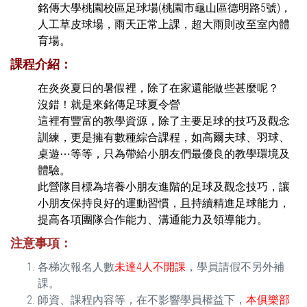
銘傳大學桃園校區足球場(桃園市龜山區德明路5號)，
人工草皮球場，雨天正常上課，超大雨則改至室內體
育場。
課程介紹：
在炎炎夏日的暑假裡，除了在家還能做些甚麼呢？
沒錯！就是來銘傳足球夏令營
這裡有豐富的教學資源，除了主要足球的技巧及觀念
訓練，更是擁有數種綜合課程，如高爾夫球、羽球、
桌遊⋯等等，只為帶給小朋友們最優良的教學環境及
體驗。
此營隊目標為培養小朋友進階的足球及觀念技巧，讓
小朋友保持良好的運動習慣，且持續精進足球能力，
提高各項團隊合作能力、溝通能力及領導能力。
注意事項：
各梯次報名人數
未達4人不開課
，學員請假不另外補
課。
師資、課程內容等，在不影響學員權益下，
本俱樂部