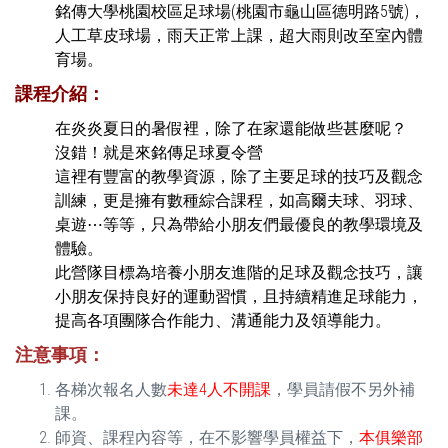
銘傳大學桃園校區足球場(桃園市龜山區德明路5號)，
人工草皮球場，雨天正常上課，超大雨則改至室內體
育場。
課程介紹：
在炎炎夏日的暑假裡，除了在家還能做些甚麼呢？
沒錯！就是來銘傳足球夏令營
這裡有豐富的教學資源，除了主要足球的技巧及觀念
訓練，更是擁有數種綜合課程，如高爾夫球、羽球、
桌遊⋯等等，只為帶給小朋友們最優良的教學環境及
體驗。
此營隊目標為培養小朋友進階的足球及觀念技巧，讓
小朋友保持良好的運動習慣，且持續精進足球能力，
提高各項團隊合作能力、溝通能力及領導能力。
注意事項：
各梯次報名人數
未達4人不開課
，學員請假不另外補
課。
師資、課程內容等，在不影響學員權益下，
本俱樂部