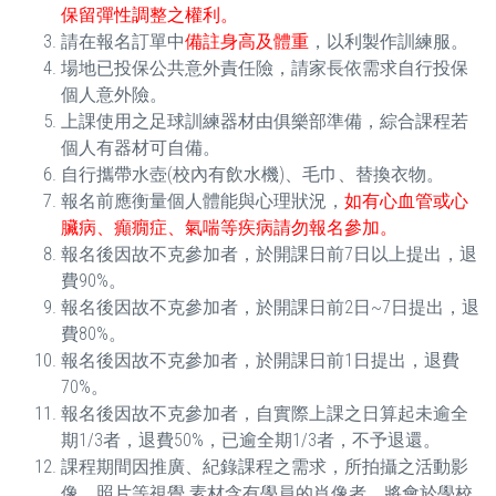
保留彈性調整之權利。
請在報名訂單中
備註身高及體重
，以利製作訓練服。
場地已投保公共意外責任險，請家長依需求自行投保
個人意外險。
上課使用之足球訓練器材由俱樂部準備，綜合課程若
個人有器材可自備。
自行攜帶水壺(校內有飲水機)、毛巾、替換衣物。
報名前應衡量個人體能與心理狀況，
如有心血管或心
臟病、癲癇症、氣喘等疾病請勿報名參加。
報名後因故不克參加者，於開課日前7日以上提出，退
費90%。
報名後因故不克參加者，於開課日前2日~7日提出，退
費80%。
報名後因故不克參加者，於開課日前1日提出，退費
70%。
報名後因故不克參加者，自實際上課之日算起未逾全
期1/3者，退費50%，已逾全期1/3者，不予退還。
課程期間因推廣、紀錄課程之需求，所拍攝之活動影
像、照片等視覺 素材含有學員的肖像者，將會於學校