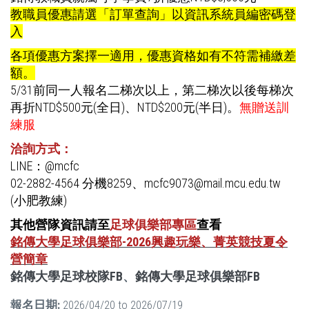
教職員優惠請選「訂單查詢」以資訊系統員編密碼登
入
各項優惠方案擇一適用，優惠資格如有不符需補繳差
額。
5/31前同一人報名二梯次以上，第二梯次以後每梯次
再折NTD$500元(全日)、NTD$200元(半日)。
無贈送訓
練服
洽詢方式：
LINE：@mcfc
02-2882-4564 分機8259、mcfc9073@mail.mcu.edu.tw
(小肥教練)
其他營隊資訊請至
足球俱樂部專區
查看
銘傳大學足球俱樂部-2026興趣玩樂、菁英競技夏令
營簡章
銘傳大學足球校隊FB
、
銘傳大學足球俱樂部FB
報名日期:
2026/04/20
to
2026/07/19