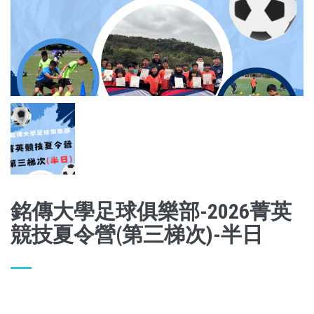
銘傳大學足球俱樂部-2026菁英
競技夏令營(第三梯次)-半日