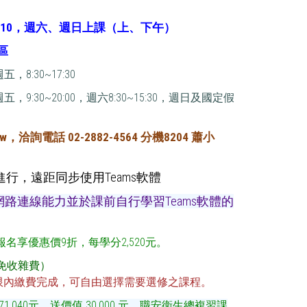
16/7/10，週六、週日上課（上、下午）
區
:30~17:30
9:30~20:00，
週六8:30~15:30，週日及國定假
edu.tw，洽詢電話 02-2882-4564 分機8204 蕭小
進行，遠距同步使用Teams軟體
路連線能力並於課前自行學習Teams軟體的
報名享優惠價9折，每學分2,520元。
生免收雜費）
期限內繳費完成，可自由選擇需要選修之課程。
1,040元。送價值 30,000 元，職安衛生總複習課