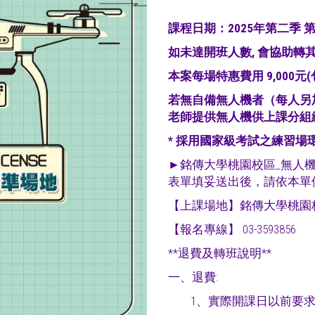
課程日期：2025年第二季 第七
如未達開班人數, 會協助轉
本案每場特惠費用 9,000元
若無自備無人機者（每人另加
老師提供無人機供上課分組
* 採用國家級考試之練習場
►銘傳大學桃園校區_無人
表單填妥送出後，請依本單位
【上課場地】銘傳大學桃園校
【報名專線】 03-3593856
**退費及轉班說明**
一、退費:
1、實際開課日以前要求退