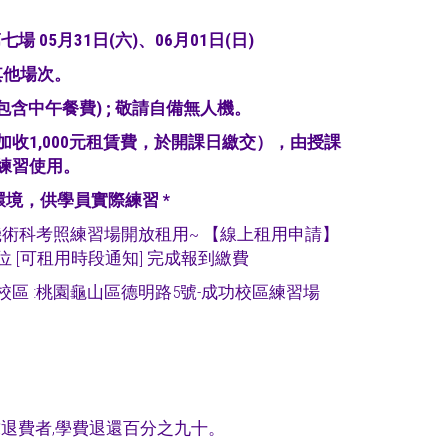
場 05月31日(六)、06月01日(日)
其他場次。
(包含中午餐費) ; 敬請自備無人機。
收1,000元租賃費，於開課日繳交），由授課
練習使用。
環境，供學員實際練習 *
機術科考照練習場開放租用~
【線上租用申請
】
 [可租用時段通知] 完成報到繳費
區 :桃園龜山區德明路5號-成功校區練習場
費者,學費退還百分之九十。