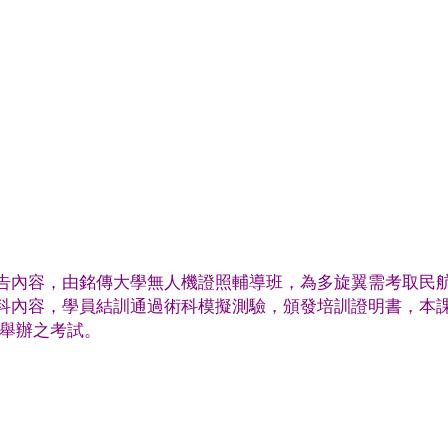
告內容，由銘傳大學無人機證照輔導班，為多旋翼需考取民
科內容，學員結訓通過術科模擬測驗，頒發培訓證明書，本
所舉辦之考試。