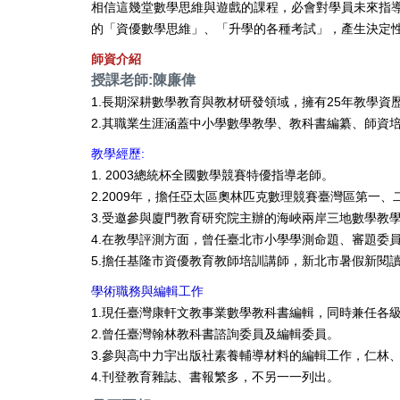
相信這幾堂數學思維與遊戲的課程，必會對學員未來指
的「資優數學思維」、「升學的各種考試」，產生決定
師資介紹
授課老師:陳廉偉
1.長期深耕數學教育與教材研發領域，擁有25年教學資
2.其職業生涯涵蓋中小學數學教學、教科書編纂、師資
教學經歷:
1. 2003總統杯全國數學競賽特優指導老師。
2.2009年，擔任亞太區奧林匹克數理競賽臺灣區第一
3.受邀參與廈門教育研究院主辦的海峽兩岸三地數學教
4.在教學評測方面，曾任臺北市小學學測命題、審題委
5.擔任基隆市資優教育教師培訓講師，新北市暑假新閱
學術職務與編輯工作
1.現任臺灣康軒文教事業數學教科書編輯，同時兼任各
2.曾任臺灣翰林教科書諮詢委員及編輯委員。
3.參與高中力宇出版社素養輔導材料的編輯工作，仁林
4.刊登教育雜誌、書報繁多，不另一一列出。