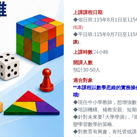
上課課程日期
◆假日班:115年8月1日至115年8月
排課)
◆平日班:115年9月7日至115年1
。
課)
上課時數
:24小時
開課人數
預計30-50人
適合對象
**本課程以數學思維的實務
哦!
◆現任中小學教師，想增強數
◆培訓機構、補教安親、短期
◆針對未來要｢大學學測｣，｢
變學習數學的策略。
◆對教育有興趣，有托管或