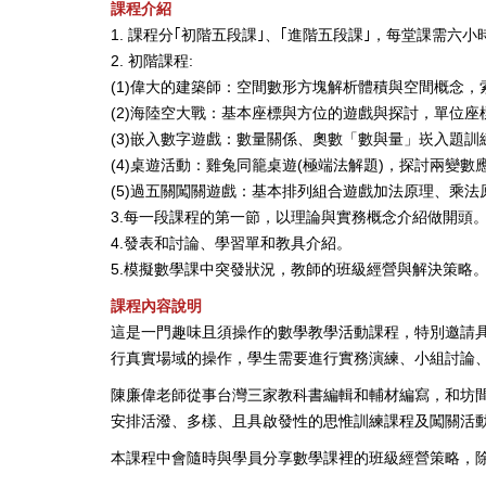
課程介紹
1. 課程分｢初階五段課｣、｢進階五段課｣，每堂課需六小
2. 初階課程:
(1)偉大的建築師：空間數形方塊解析體積與空間概念
(2)海陸空大戰：基本座標與方位的遊戲與探討，單位
(3)嵌入數字遊戲：數量關係、奧數「數與量」崁入題
(4)桌遊活動：雞兔同籠桌遊(極端法解題)，探討兩變數
(5)過五關闖關遊戲：基本排列組合遊戲加法原理、乘法
3.每一段課程的第一節，以理論與實務概念介紹做開頭
4.發表和討論、學習單和教具介紹。
5.模擬數學課中突發狀況，教師的班級經營與解決策略
課程內容說明
這是一門趣味且須操作的數學教學活動課程，特別邀請
行真實場域的操作，學生需要進行實務演練、小組討論
陳廉偉老師從事台灣三家教科書編輯和輔材編寫，和坊
安排活潑、多樣、且具啟發性的思惟訓練課程及闖關活
本課程中會隨時與學員分享數學課裡的班級經營策略，