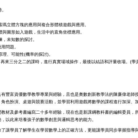
時。
，索瑪立體方塊的應用與複合形體積遊戲與應用。
座標與圖形如入遊戲，生活中的直角坐標應用。
訓練，未知數的探討。
應用問題。
原理、可能性(機率的探討)。
。再來三分之二的課時，進行真實場域操作，最後以結語和評量收場。(學員
。
具有豐富資優數學教學專業與經驗，且也是奧數創新教學法的陳廉偉老師
、角色扮演、桌遊與競賽活動，並學習利用遊戲將數學的課程進行加深、
間教材及參考書編寫二十多年經驗，現在也是新課綱教科書的編輯委員，
動，以此來培養孩子的數學創意與邏輯思考的能力。
除了讓學員了解學生在學習數學上的正確方法，更能讓學員同步掌握指導