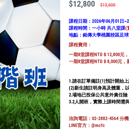
$12,800
$13,600
課程日期：2026年06月01日~2
課程時間：一小時 共八堂課
地點：銘傳大學桃園校區足球場
課程費用：
一期8堂課程NTD＄12,800
一期8堂課程NTD
＄8,000
1.請在訂單備註(1)預計開
(2)新生請註明身高及體重，
2.場地已投保公共意外責任
3.2人開班，實際上課時間需
洽詢電話：02-2882-4564 分機82
LINE官方：@mcfc