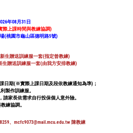
026年08月31日
(實際上課時間與教練協調)
(桃園市龜山區德明路5號)
元，新生贈送訓練服一套(指定曾教練)
元，新生贈送訓練服一套(由我方安排教練)
始上課日期(※實際上課日期及段依教練通知為準)；
以利製作訓練服。
險，請家長依需求自行投保個人意外險。
與教練協調。
59、mcfc9073@mail.mcu.edu.tw 陳教練