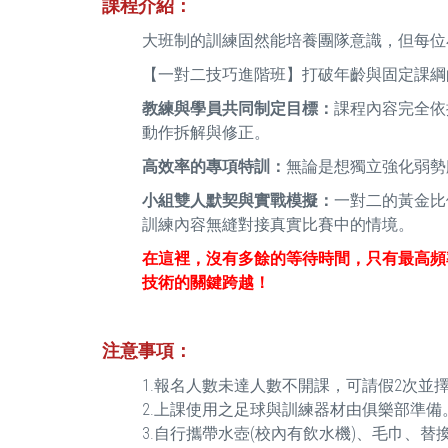
課程介紹：
大班制的訓練固然能培養團隊意識，但每位
【一對二技巧進階班】打破年齡與固定課綱
教練與學員共同制定目標：
課程內容完全依
動作拆解與修正。
高效率的專項特訓：
無論是想獨立強化弱勢
小組雙人默契與實戰模擬：
一對二的黃金比
訓練內容無縫對接真實比賽中的情境。
在這裡，沒有多餘的等待時間，只有最高頻
技術的關鍵跨越！
注意事項
：
1.報名人數未達人數不開課，可請假2次並
2.上課使用之足球與訓練器材由俱樂部準備
3.自行攜帶水壺(校內有飲水機)、毛巾、替