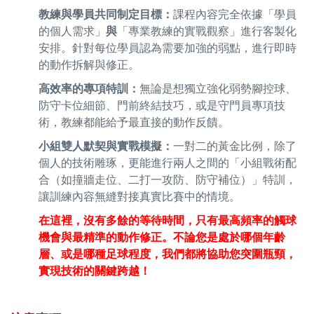
教練與學員共同制定目標：
課程內容完全依據「學員
的個人需求」
與
「專業教練的實戰觀察」進行客製化
安排。針對每位學員認為需要加強的弱點，進行即時
的動作拆解與修正。
高效率的專項特訓：
無論是想獨立強化弱勢腳控球、
防守卡位細節、門前終結技巧，或是守門員專項技
術，教練都能給予最直接的動作反饋。
小組雙人默契與實戰模擬：
一對二的黃金比例，除了
個人的技術雕琢，更能進行兩人之間的「小組戰術配
合（如撞牆走位、二打一攻防、防守補位）」特訓，
讓訓練內容無縫對接真實比賽中的情境。
在這裡，沒有多餘的等待時間，只有最高頻率的觸球
機會與最精準的動作修正。不論您是處於哪個年齡
層、或是哪種足球程度，我們都將協助您突圍瓶頸，
實現技術的關鍵跨越！