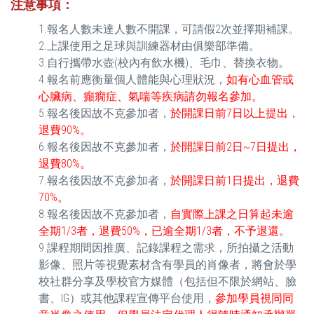
注意事項
：
1.報名人數未達人數不開課，可請假2次並擇期補課。
2.上課使用之足球與訓練器材由俱樂部準備。
3.自行攜帶水壺(校內有飲水機)、毛巾、替換衣物。
4.報名前應衡量個人體能與心理狀況，
如有心血管或
心臟病、癲癇症、氣喘等疾病請勿報名參加。
5.報名後因故不克參加者，
於開課日前7日以上提出，
退費90%。
6.報名後因故不克參加者，
於開課日前2日~7日提出，
退費80%。
7.報名後因故不克參加者，
於開課日前1日提出，退費
70%。
8.報名後因故不克參加者，
自實際上課之日算起未逾
全期1/3者，退費50%，已逾全期1/3者，不予退還。
9.課程期間因推廣、記錄課程之需求，所拍攝之活動
影像、照片等視覺素材含有學員的肖像者，將會於學
校社群分享及學校官方媒體（包括但不限於網站、臉
書、IG）或其他課程宣傳平台使用，
參加學員視同同