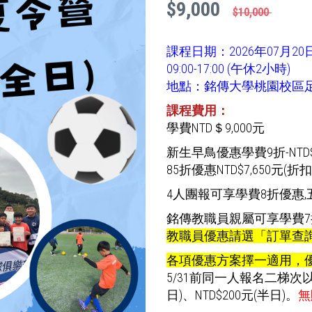
$9,000
$10,000
課程日期：2026年07月2
09:00-17:00 (午休2小時)
地點：銘傳大學桃園校區足
課程費用：
學費NTD＄9,000元
新生早鳥優惠學費9折-NTD$8
85折優惠NTD$7,650元(折扣
4人團報可享學費8折優惠,
銘傳教職員親屬可享學費7折優
教職員優惠請選「訂單查
各項優惠方案擇一適用，
5/31前同一人報名二梯次
日)、NTD$200元(半日)。
無