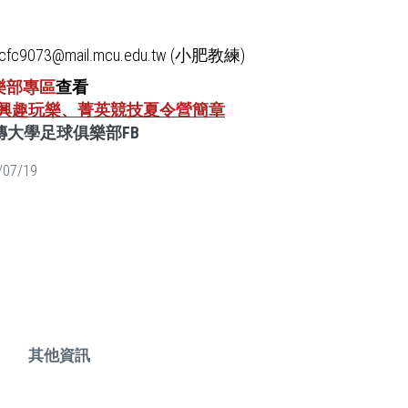
fc9073@mail.mcu.edu.tw (小肥教練)
樂部專區
查看
26興趣玩樂、菁英競技夏令營簡章
傳大學足球俱樂部FB
/07/19
其他資訊