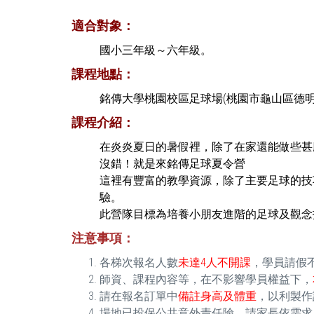
適合對象：
國小三年級～六年級。
課程地點：
銘傳大學桃園校區足球場(桃園市龜山區德
課程介紹：
在炎炎夏日的暑假裡，除了在家還能做些甚
沒錯！就是來銘傳足球夏令營
這裡有豐富的教學資源，除了主要足球的技
驗。
此營隊目標為培養小朋友進階的足球及觀念
注意事項：
各梯次報名人數
未達4人不開課
，學員請假
師資、課程內容等，在不影響學員權益下，
請在報名訂單中
備註身高及體重
，以利製作
場地已投保公共意外責任險，請家長依需求