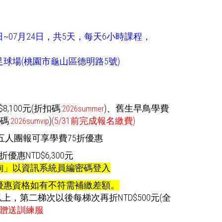
0日~07月24日，共5天，每天6小時課程，
球場(桃園市龜山區德明路5號)
,100元(折扣碼:
)
、舊生早鳥學費
2026summer
碼:
)
(5/31前完成報名繳費)
2026sumvip
五人團報可享學費75折優惠
惠NTD$6,300元
詢」以資訊系統員編密碼登入
優惠資格如有不符需補繳差額。
以上，第二梯次以後每梯次再折NTD$500元(全
贈送訓練服