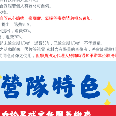
合課程若個人有器材可自備。
衣物。
血管或心臟病、癲癇症、氣喘等疾病請勿報名參加。
提出，退費90%。
提出，退費80%。
，退費70%。
逾全期1/3者，退費50%，已逾全期1/3者，不予退還。
之活動影像、照片等視覺 素材含有學員的肖像者，將會於學校
視同同意肖像之使用，
但學員法定代理人得隨時通知承辦單位取消