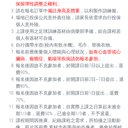
保留彈性調整之權利。
請在報名訂單中
備註身高及體重
，以利製作訓練服。
場地已投保公共意外責任險，請家長依需求自行投保
個人意外險。
上課使用之足球訓練器材由俱樂部準備，綜合課程若
個人有器材可自備。
自行攜帶水壺(校內有飲水機)、毛巾、替換衣物。
報名前應衡量個人體能與心理狀況，
如有心血管或心
臟病、癲癇症、氣喘等疾病請勿報名參加。
報名後因故不克參加者，於開課日前7日以上提出，退
費90%。
報名後因故不克參加者，於開課日前2日~7日提出，退
費80%。
報名後因故不克參加者，於開課日前1日提出，退費
70%。
報名後因故不克參加者，自實際上課之日算起未逾全
期1/3者，退費50%，已逾全期1/3者，不予退還。
課程期間因推廣、紀錄課程之需求，所拍攝之活動影
像、照片等視覺 素材含有學員的肖像者，將會於學校