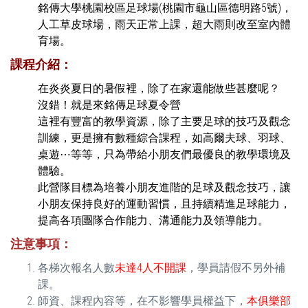
銘傳大學桃園校區足球場(桃園市龜山區德明路5號)，
人工草皮球場，雨天正常上課，超大雨則改至室內體
育場。
課程介紹：
在炎炎夏日的暑假裡，除了在家還能做些甚麼呢？
沒錯！就是來銘傳足球夏令營
這裡有豐富的教學資源，除了主要足球的技巧及觀念
訓練，更是擁有數種綜合課程，如高爾夫球、羽球、
桌遊⋯等等，只為帶給小朋友們最優良的教學環境及
體驗。
此營隊目標為培養小朋友進階的足球及觀念技巧，讓
小朋友保持良好的運動習慣，且持續精進足球能力，
提高各項團隊合作能力、溝通能力及領導能力。
注意事項：
各梯次報名人數
未達4人不開課
，學員請假不另外補
課。
師資、課程內容等，在不影響學員權益下，
本俱樂部