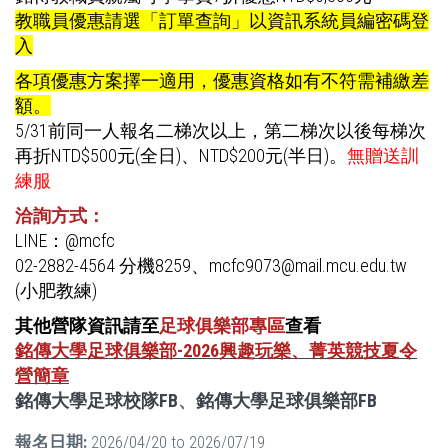
教職員優惠請選「訂單查詢」以資訊系統員編密碼登
入
各項優惠方案擇一適用，優惠資格如有不符需補繳差
額。
5/31前同一人報名二梯次以上，第二梯次以後每梯次
再折NTD$500元(全日)、NTD$200元(半日)。
無贈送訓
練服
洽詢方式：
LINE：@mcfc
02-2882-4564 分機8259、mcfc9073@mail.mcu.edu.tw
(小肥教練)
其他營隊資訊請至
足球俱樂部專區
查看
銘傳大學足球俱樂部-2026興趣玩樂、菁英競技夏令
營簡章
銘傳大學足球校隊FB
、
銘傳大學足球俱樂部FB
報名日期:
2026/04/20
to
2026/07/19