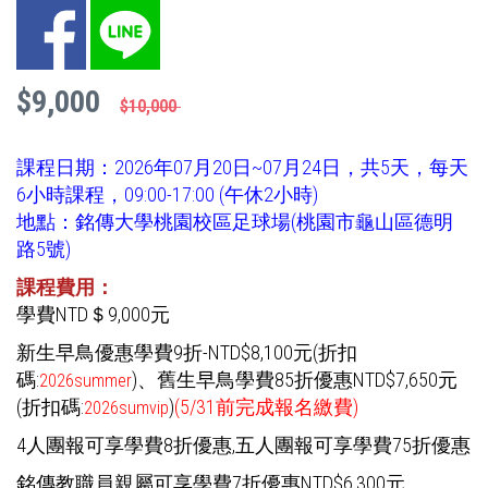
Facebook
LINE
$9,000
$10,000
課程日期：2026年07月20日~07月24日，共5天，每天
6小時課程，09:00-17:00 (午休2小時)
地點：銘傳大學桃園校區足球場(桃園市龜山區德明
路5號)
課程費用：
學費NTD＄9,000元
新生早鳥優惠學費9折-NTD$8,100元(折扣
碼:
)
、舊生早鳥學費85折優惠NTD$7,650元
2026summer
(折扣碼:
)
(5/31前完成報名繳費)
2026sumvip
4人團報可享學費8折優惠,五人團報可享學費75折優惠
銘傳教職員親屬可享學費7折優惠NTD$6,300元