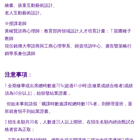
繪畫、孩童互動藝術設計、
老人互動藝術設計。
※授課老師
黃峻賢諮商心理師：教育部跨領域設計人才培育計畫： T 苗圃種子
教師
現任銘傳大學諮商與工商心理學系、師資培訓中心、廣告暨策略行
銷學系兼任講師
注意事項
：
1.全期修畢或出席總時數逾75%(超過41小時)且修業成績合格者(成績
須為60分以上)，始頒發結業證書，
但如未事前請假「曠課時數逾課程總時數10%者」則辦理退班，退
班就會領不到結業證書。
2.招生名額共30名，人數達20人以上開班。在招生名額內經由甄試合
格者皆為正取；
正取名額遇有缺額時，備取生得在開課後二場次內依序遞補(1場次