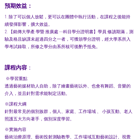
預期效益：
1. 除了可以個人放鬆，更可以在團體中執行活動，在課程之後能持
續發揮影響，擴大效益。
2. 【銘傳大學產 學暨 推廣處 ---科目學分證明書】學員 修讀期滿，測
驗及格且缺課未超過四分之一者，可獲頒學分證明，經大學系所入
學考試錄取，所修之學分由系所核可後酌予抵免。
課程內容
：
※學習重點:
透過藝術媒材助人自助，除了繪畫藝術以外、也會有舞蹈、音樂的
介入，並且針對需求能制定活動。
※課程大綱
針對最常見的個別族群，個人、家庭、工作場域 、 小孩互動、老人
照護五大方向著手，個別深度學習。
※實施內容
藝術治療原理、藝術投射測驗教學、工作場域互動藝術設計、視覺