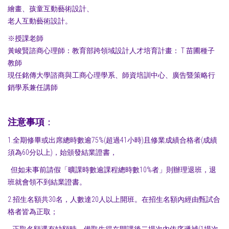
繪畫、孩童互動藝術設計、
老人互動藝術設計。
※授課老師
黃峻賢諮商心理師：教育部跨領域設計人才培育計畫： T 苗圃種子
教師
現任銘傳大學諮商與工商心理學系、師資培訓中心、廣告暨策略行
銷學系兼任講師
注意事項
：
1.全期修畢或出席總時數逾75%(超過41小時)且修業成績合格者(成績
須為60分以上)，始頒發結業證書，
但如未事前請假「曠課時數逾課程總時數10%者」則辦理退班，退
班就會領不到結業證書。
2.招生名額共30名，人數達20人以上開班。在招生名額內經由甄試合
格者皆為正取；
正取名額遇有缺額時，備取生得在開課後二場次內依序遞補(1場次