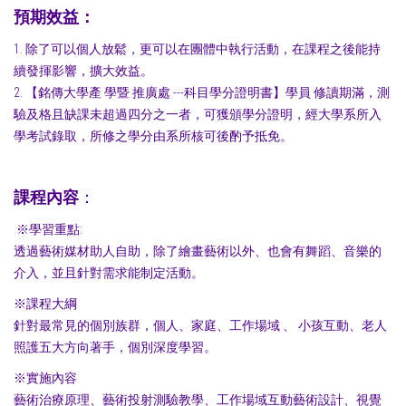
預期效益：
1. 除了可以個人放鬆，更可以在團體中執行活動，在課程之後能持
續發揮影響，擴大效益。
2. 【銘傳大學產 學暨 推廣處 ---科目學分證明書】學員 修讀期滿，測
驗及格且缺課未超過四分之一者，可獲頒學分證明，經大學系所入
學考試錄取，所修之學分由系所核可後酌予抵免。
課程內容
：
※學習重點:
透過藝術媒材助人自助，除了繪畫藝術以外、也會有舞蹈、音樂的
介入，並且針對需求能制定活動。
※課程大綱
針對最常見的個別族群，個人、家庭、工作場域 、 小孩互動、老人
照護五大方向著手，個別深度學習。
※實施內容
藝術治療原理、藝術投射測驗教學、工作場域互動藝術設計、視覺