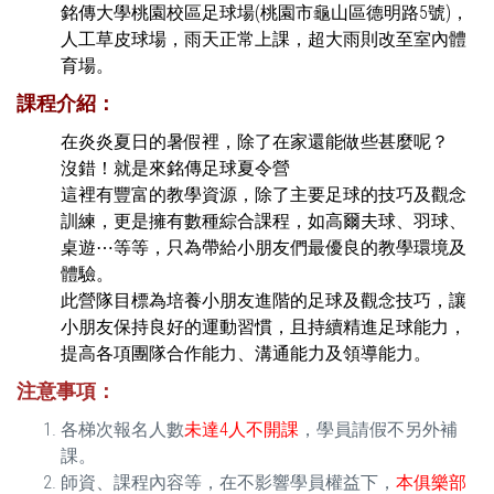
銘傳大學桃園校區足球場(桃園市龜山區德明路5號)，
人工草皮球場，雨天正常上課，超大雨則改至室內體
育場。
課程介紹：
在炎炎夏日的暑假裡，除了在家還能做些甚麼呢？
沒錯！就是來銘傳足球夏令營
這裡有豐富的教學資源，除了主要足球的技巧及觀念
訓練，更是擁有數種綜合課程，如高爾夫球、羽球、
桌遊⋯等等，只為帶給小朋友們最優良的教學環境及
體驗。
此營隊目標為培養小朋友進階的足球及觀念技巧，讓
小朋友保持良好的運動習慣，且持續精進足球能力，
提高各項團隊合作能力、溝通能力及領導能力。
注意事項：
各梯次報名人數
未達4人不開課
，學員請假不另外補
課。
師資、課程內容等，在不影響學員權益下，
本俱樂部