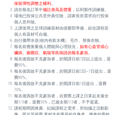
保留彈性調整之權利。
請在報名訂單中
備註身高及體重
，以利製作訓練服。
場地已投保公共意外責任險，請家長依需求自行投保
個人意外險。
上課使用之足球訓練器材由俱樂部準備，綜合課程若
個人有器材可自備。
自行攜帶水壺(校內有飲水機)、毛巾、替換衣物。
報名前應衡量個人體能與心理狀況，
如有心血管或心
臟病、癲癇症、氣喘等疾病請勿報名參加。
報名後因故不克參加者，於開課日前7日以上提出，退
費90%。
報名後因故不克參加者，於開課日前2日~7日提出，退
費80%。
報名後因故不克參加者，於開課日前1日提出，退費
70%。
報名後因故不克參加者，自實際上課之日算起未逾全
期1/3者，退費50%，已逾全期1/3者，不予退還。
課程期間因推廣、紀錄課程之需求，所拍攝之活動影
像、照片等視覺 素材含有學員的肖像者，將會於學校