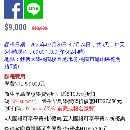
Facebook
LINE
$9,000
$10,000
課程日期：2026年07月20日~07月24日，共5天，每天
6小時課程，09:00-17:00 (午休2小時)
地點：銘傳大學桃園校區足球場(桃園市龜山區德明
路5號)
課程費用：
學費NTD＄9,000元
新生早鳥優惠學費9折-NTD$8,100元(折扣
碼:
)
、舊生早鳥學費85折優惠NTD$7,650元
2026summer
(折扣碼:
)
(5/31前完成報名繳費)
2026sumvip
4人團報可享學費8折優惠,五人團報可享學費75折優惠
銘傳教職員親屬可享學費7折優惠NTD$6,300元