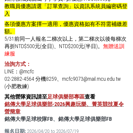
教職員優惠請選「訂單查詢」以資訊系統員編密碼登
入
各項優惠方案擇一適用，優惠資格如有不符需補繳差
額。
5/31前同一人報名二梯次以上，第二梯次以後每梯次
再折NTD$500元(全日)、NTD$200元(半日)。
無贈送訓
練服
洽詢方式：
LINE：@mcfc
02-2882-4564 分機8259、mcfc9073@mail.mcu.edu.tw
(小肥教練)
其他營隊資訊請至
足球俱樂部專區
查看
銘傳大學足球俱樂部-2026興趣玩樂、菁英競技夏令
營簡章
銘傳大學足球校隊FB
、
銘傳大學足球俱樂部FB
報名日期:
2026/04/20
to
2026/07/19