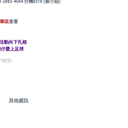
02-2882-4564 分機8218 (鄭小姐)
專區
查看
廣活動向下扎根
囡仔愛上足球
/10/21
其他資訊