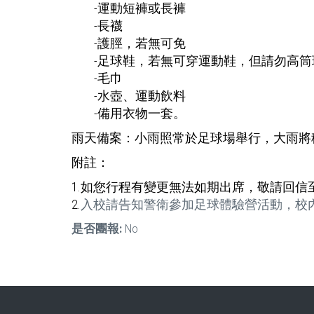
-運動短褲或長褲
-長襪
-護脛，若無可免
-足球鞋，若無可穿運動鞋，但請勿高筒
-毛巾
-水壺、運動飲料
-備用衣物一套。
雨天備案：小雨照常於足球場舉行，
大雨將
附註：
1.如您行程有變更無法如期出席，敬請回信
2.
入校請告知警衛參加足球體驗營活動，校
是否團報:
No