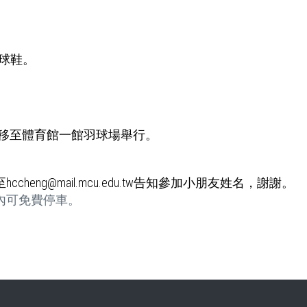
球鞋。
移至體育館一館羽球場舉行。
至
hccheng@
mail.mcu.edu.tw
告知參加小朋友姓名，謝謝。
內可免費停車。