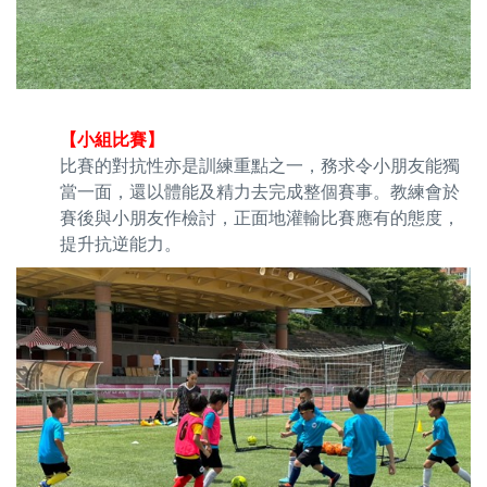
【小組比賽】
比賽的對抗性亦是訓練重點之一，務求令小朋友能獨
當一面，還以體能及精力去完成整個賽事。教練會於
賽後與小朋友作檢討，正面地灌輸比賽應有的態度，
提升抗逆能力。