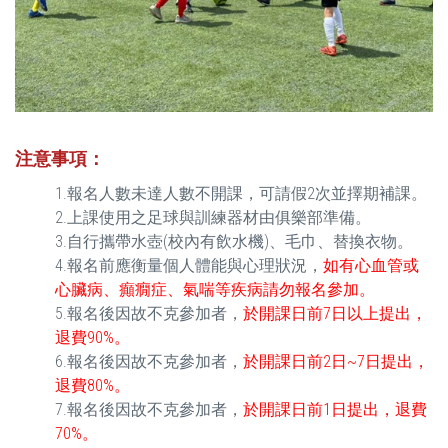
注意事項
：
1.報名人數未達人數不開課，可請假2次並擇期補課。
2.上課使用之足球與訓練器材由俱樂部準備。
3.自行攜帶水壺(校內有飲水機)、毛巾、替換衣物。
4.報名前應衡量個人體能與心理狀況，
如有心血管或
心臟病、癲癇症、氣喘等疾病請勿報名參加。
5.報名後因故不克參加者，
於開課日前7日以上提出，
退費90%。
6.報名後因故不克參加者，
於開課日前2日~7日提出，
退費80%。
7.報名後因故不克參加者，
於開課日前1日提出，退費
70%。