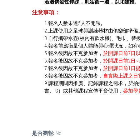
若遇偶發性停課，則延後一週，以此類推。
注意事項：
1.報名人數未達5人不開課。
2.上課使用之足球與訓練器材由俱樂部準備
3.自行攜帶水壺(校內有飲水機)、毛巾、替
4.報名前應衡量個人體能與心理狀況，如
5.報名後因故不克參加者，
於開課日前7日以
6.報名後因故不克參加者，
於開課日前2日~
7.報名後因故不克參加者，
於開課日前1日提
8.報名後因故不克參加者，
自實際上課之日算
9.課程期間因推廣、記錄課程之需求，所
書、IG）或其他課程宣傳平台使用，
參加學
是否團報:
No