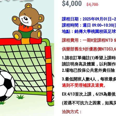
$4,000
$4,700
課程日期：2025年09月01日~2
課程時間：週日 09:00~10:30(
地點：銘傳大學桃園校區足球場
課程費用：一期8堂課程NTD＄
俱樂部舊生9折優惠價NTD$3,
1.請在訂單備註(1)希望上
請註明身高及體重，以利製作
2.場地已投保公共意外責任
3.最低開班人數4人，每班最多
過則不受理補課及退費。
EX:4/13首次上課，6/29為
(若遇不可抗力之因素，如風
洽詢方式：