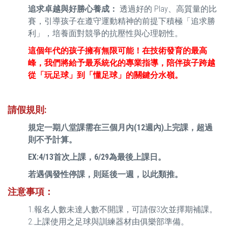
追求卓越與好勝心養成：
透過好的 Play、高質量的比
賽，引導孩子在遵守運動精神的前提下積極「追求勝
利」，培養面對競爭的抗壓性與心理韌性。
這個年代的孩子擁有無限可能！在技術發育的最高
峰，我們將給予最系統化的專業指導，陪伴孩子跨越
從「玩足球」到「懂足球」的關鍵分水嶺。
請假規則:
規定一期八堂課需在三個月內(12週內)上完課，超過
則不予計算。
EX:4/13首次上課，6/29為最後上課日。
若遇偶發性停課，則延後一週，以此類推。
注意事項
：
1.報名人數未達人數不開課，可請假3次並擇期補課。
2.上課使用之足球與訓練器材由俱樂部準備。