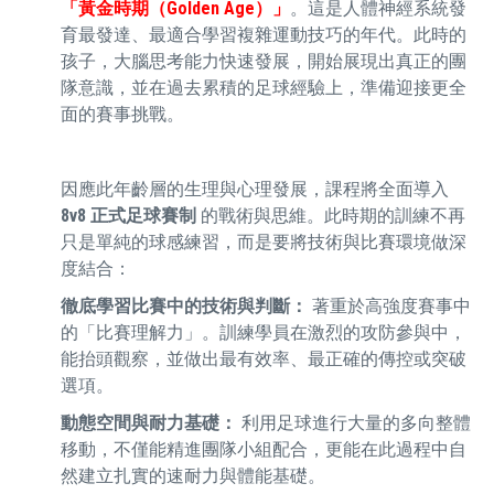
「黃金時期（Golden Age）」
。這是人體神經系統發
育最發達、最適合學習複雜運動技巧的年代。此時的
孩子，大腦思考能力快速發展，開始展現出真正的團
隊意識，並在過去累積的足球經驗上，準備迎接更全
面的賽事挑戰。
因應此年齡層的生理與心理發展，課程將全面導入
8v8 正式足球賽制
的戰術與思維。此時期的訓練不再
只是單純的球感練習，而是要將技術與比賽環境做深
度結合：
徹底學習比賽中的技術與判斷：
著重於高強度賽事中
的「比賽理解力」。訓練學員在激烈的攻防參與中，
能抬頭觀察，並做出最有效率、最正確的傳控或突破
選項。
動態空間與耐力基礎：
利用足球進行大量的多向整體
移動，不僅能精進團隊小組配合，更能在此過程中自
然建立扎實的速耐力與體能基礎。