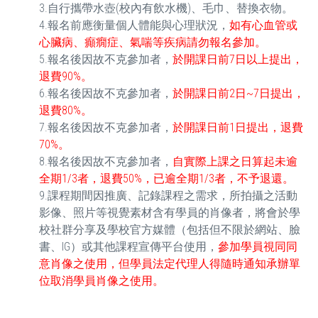
3.自行攜帶水壺(校內有飲水機)、毛巾、替換衣物。
4.報名前應衡量個人體能與心理狀況，
如有心血管或
心臟病、癲癇症、氣喘等疾病請勿報名參加。
5.報名後因故不克參加者，
於開課日前7日以上提出，
退費90%。
6.報名後因故不克參加者，
於開課日前2日~7日提出，
退費80%。
7.報名後因故不克參加者，
於開課日前1日提出，退費
70%。
8.報名後因故不克參加者，
自實際上課之日算起未逾
全期1/3者，退費50%，已逾全期1/3者，不予退還。
9.課程期間因推廣、記錄課程之需求，所拍攝之活動
影像、照片等視覺素材含有學員的肖像者，將會於學
校社群分享及學校官方媒體（包括但不限於網站、臉
書、IG）或其他課程宣傳平台使用，
參加學員視同同
意肖像之使用，但學員法定代理人得隨時通知承辦單
位取消學員肖像之使用。