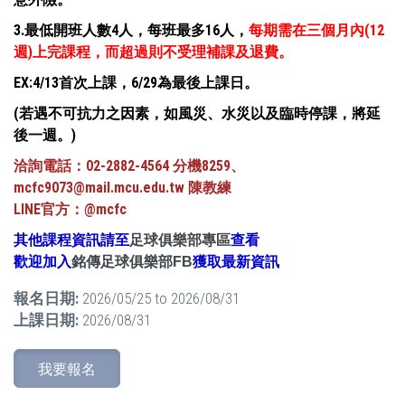
3.最低開班人數4人，每班最多16人，
每期需在三個月內(12
週)上完課程，而超過則不受理補課及退費。
EX:4/13首次上課，6/29為最後上課日。
(若遇不可抗力之因素，如風災、水災以及臨時停課，將延
後一週。)
洽詢電話：02-2882-4564 分機8259、
mcfc9073@mail.mcu.edu.tw 陳教練
LINE官方：@mcfc
其他課程資訊請至
足球俱樂部專區
查看
歡迎加入
銘傳足球俱樂部FB
獲取最新資訊
報名日期:
2026/05/25
to
2026/08/31
上課日期:
2026/08/31
我要報名