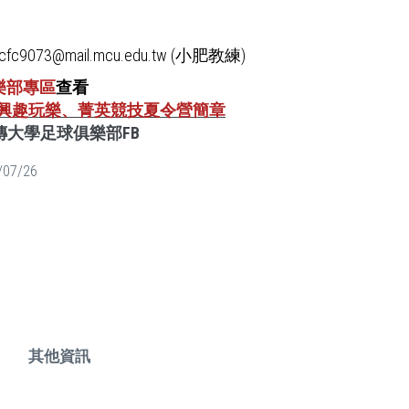
fc9073@mail.mcu.edu.tw (小肥教練)
樂部專區
查看
26興趣玩樂、菁英競技夏令營簡章
傳大學足球俱樂部FB
/07/26
其他資訊