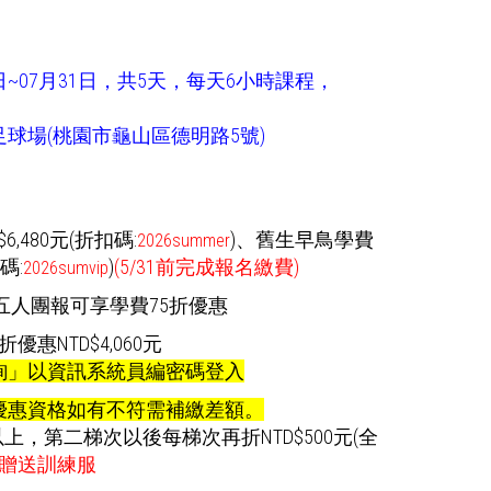
7日~07月31日，共5天，每天6小時課程，
球場(桃園市龜山區德明路5號)
,480元(折扣碼:
)
、舊生早鳥學費
2026summer
碼:
)
(5/31前完成報名繳費)
2026sumvip
五人團報可享學費75折優惠
惠NTD$4,060元
詢」以資訊系統員編密碼登入
優惠資格如有不符需補繳差額。
以上，第二梯次以後每梯次再折NTD$500元(全
贈送訓練服