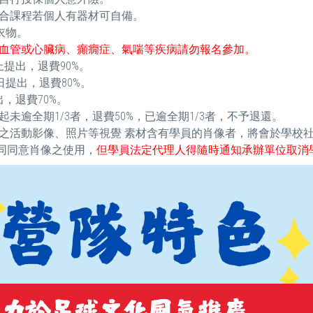
合課程若個人有器材可自備。
衣物。
血管或心臟病、癲癇症、氣喘等疾病請勿報名參加。
提出，退費90%。
提出，退費80%。
，退費70%。
逾全期1/3者，退費50%，已逾全期1/3者，不予退還。
之活動影像、照片等視覺 素材含有學員的肖像者，將會於學校
視同同意肖像之使用，
但學員法定代理人得隨時通知承辦單位取消