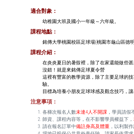
適合對象：
幼稚園大班及國小一年級～六年級。
課程地點：
銘傳大學桃園校區足球場(桃園市龜山區德
課程介紹：
在炎炎夏日的暑假裡，除了在家還能做些甚
沒錯！就是來銘傳足球夏令營
這裡有豐富的教學資源，除了主要足球的技
驗。
目標為培養小朋友足球球感及觀念技巧，讓
注意事項：
各梯次報名人數
未達4人不開課
，學員請假
師資、課程內容等，在不影響學員權益下，
請在報名訂單中
備註身高及體重
，以利製作
場地已投保公共意外責任險，請家長依需求