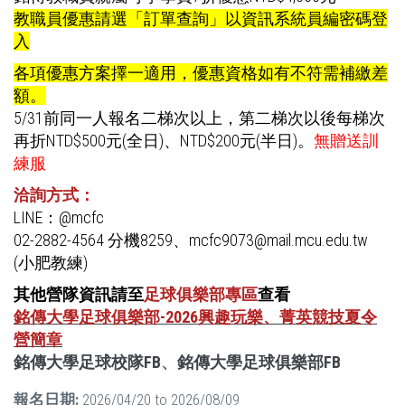
教職員優惠請選「訂單查詢」以資訊系統員編密碼登
入
各項優惠方案擇一適用，優惠資格如有不符需補繳差
額。
5/31前同一人報名二梯次以上，第二梯次以後每梯次
再折NTD$500元(全日)、NTD$200元(半日)。
無贈送訓
練服
洽詢方式：
LINE：@mcfc
02-2882-4564 分機8259、mcfc9073@mail.mcu.edu.tw
(小肥教練)
其他營隊資訊請至
足球俱樂部專區
查看
銘傳大學足球俱樂部-2026興趣玩樂、菁英競技夏令
營簡章
銘傳大學足球校隊FB
、
銘傳大學足球俱樂部FB
報名日期:
2026/04/20
to
2026/08/09