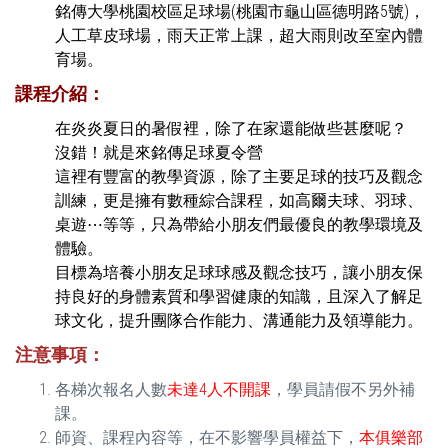
銘傳大學桃園校區足球場(桃園市龜山區德明路5號)，
人工草皮球場，雨天正常上課，超大雨則改至室內體
育場。
課程介紹：
在炎炎夏日的暑假裡，除了在家還能做些甚麼呢？
沒錯！就是來銘傳足球夏令營
這裡有豐富的教學資源，除了主要足球的技巧及觀念
訓練，更是擁有數種綜合課程，如高爾夫球、羽球、
桌遊⋯等等，只為帶給小朋友們最優良的教學環境及
體驗。
目標為培養小朋友足球球感及觀念技巧，讓小朋友保
持良好的身體素質和學習健康的知識，且深入了解足
球文化，提升團隊合作能力、溝通能力及領導能力。
注意事項：
各梯次報名人數
未達4人不開課
，學員請假不另外補
課。
師資、課程內容等，在不影響學員權益下，
本俱樂部