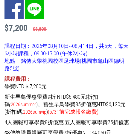
Facebook
LINE
$7,200
$8,800
課程日期：2026年08月10日~08月14日，共5天，每天
6小時課程，09:00-17:00 (午休2小時)
地點：銘傳大學桃園校區足球場(桃園市龜山區德明
路5號)
課程費用：
學費NTD＄7,200元
新生早鳥優惠學費9折-NTD$6,480元(折扣
碼:
)
、舊生早鳥學費85折優惠NTD$6,120元
2026summer
(折扣碼:
)
(5/31前完成報名繳費)
2026sumvip
4人團報可享學費8折優惠,五人團報可享學費75折優惠
銘傳教職員親屬可享學費7折優惠NTD$4,060元