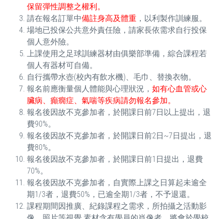
保留彈性調整之權利。
請在報名訂單中
備註身高及體重
，以利製作訓練服。
場地已投保公共意外責任險，請家長依需求自行投保
個人意外險。
上課使用之足球訓練器材由俱樂部準備，綜合課程若
個人有器材可自備。
自行攜帶水壺(校內有飲水機)、毛巾、替換衣物。
報名前應衡量個人體能與心理狀況，
如有心血管或心
臟病、癲癇症、氣喘等疾病請勿報名參加。
報名後因故不克參加者，於開課日前7日以上提出，退
費90%。
報名後因故不克參加者，於開課日前2日~7日提出，退
費80%。
報名後因故不克參加者，於開課日前1日提出，退費
70%。
報名後因故不克參加者，自實際上課之日算起未逾全
期1/3者，退費50%，已逾全期1/3者，不予退還。
課程期間因推廣、紀錄課程之需求，所拍攝之活動影
像、照片等視覺 素材含有學員的肖像者，將會於學校