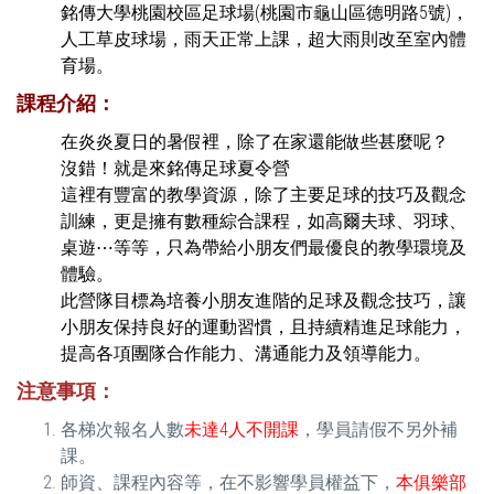
銘傳大學桃園校區足球場(桃園市龜山區德明路5號)，
人工草皮球場，雨天正常上課，超大雨則改至室內體
育場。
課程介紹：
在炎炎夏日的暑假裡，除了在家還能做些甚麼呢？
沒錯！就是來銘傳足球夏令營
這裡有豐富的教學資源，除了主要足球的技巧及觀念
訓練，更是擁有數種綜合課程，如高爾夫球、羽球、
桌遊⋯等等，只為帶給小朋友們最優良的教學環境及
體驗。
此營隊目標為培養小朋友進階的足球及觀念技巧，讓
小朋友保持良好的運動習慣，且持續精進足球能力，
提高各項團隊合作能力、溝通能力及領導能力。
注意事項：
各梯次報名人數
未達4人不開課
，學員請假不另外補
課。
師資、課程內容等，在不影響學員權益下，
本俱樂部