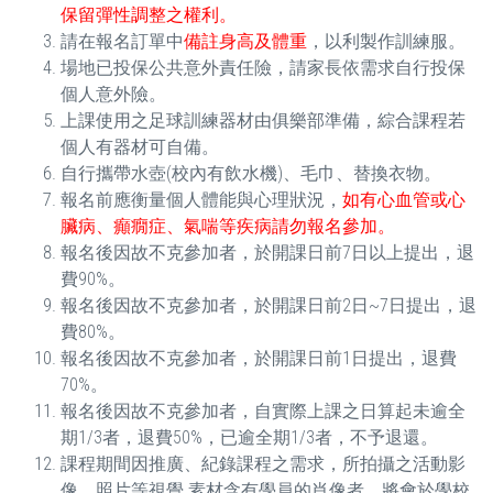
保留彈性調整之權利。
請在報名訂單中
備註身高及體重
，以利製作訓練服。
場地已投保公共意外責任險，請家長依需求自行投保
個人意外險。
上課使用之足球訓練器材由俱樂部準備，綜合課程若
個人有器材可自備。
自行攜帶水壺(校內有飲水機)、毛巾、替換衣物。
報名前應衡量個人體能與心理狀況，
如有心血管或心
臟病、癲癇症、氣喘等疾病請勿報名參加。
報名後因故不克參加者，於開課日前7日以上提出，退
費90%。
報名後因故不克參加者，於開課日前2日~7日提出，退
費80%。
報名後因故不克參加者，於開課日前1日提出，退費
70%。
報名後因故不克參加者，自實際上課之日算起未逾全
期1/3者，退費50%，已逾全期1/3者，不予退還。
課程期間因推廣、紀錄課程之需求，所拍攝之活動影
像、照片等視覺 素材含有學員的肖像者，將會於學校