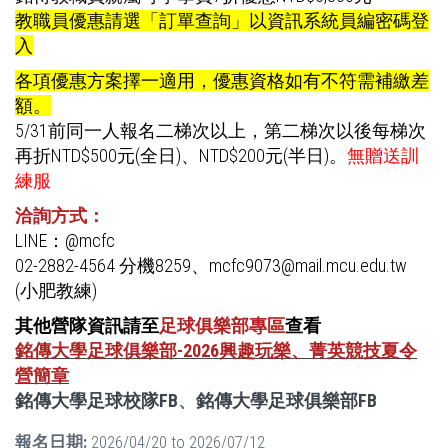
教職員優惠請選「訂單查詢」以資訊系統員編密碼登
入
各項優惠方案擇一適用，優惠資格如有不符需補繳差
額。
5/31前同一人報名二梯次以上，第二梯次以後每梯次
再折NTD$500元(全日)、NTD$200元(半日)。
無贈送訓
練服
洽詢方式：
LINE：@mcfc
02-2882-4564 分機8259、mcfc9073@mail.mcu.edu.tw
(小肥教練)
其他營隊資訊請至
足球俱樂部專區
查看
銘傳大學足球俱樂部-2026興趣玩樂、菁英競技夏令
營簡章
銘傳大學足球校隊FB
、
銘傳大學足球俱樂部FB
報名日期:
2026/04/20
to
2026/07/12