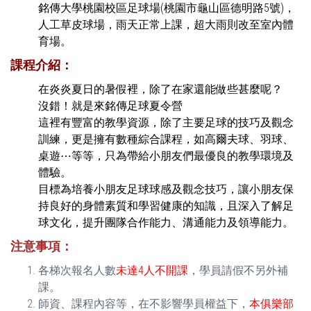
銘傳大學桃園校區足球場(桃園市龜山區德明路5號)，
人工草皮球場，雨天正常上課，超大雨則改至室內體
育場。
課程介紹：
在炎炎夏日的暑假裡，除了在家還能做些甚麼呢？
沒錯！就是來銘傳足球夏令營
這裡有豐富的教學資源，除了主要足球的技巧及觀念
訓練，更是擁有數種綜合課程，如高爾夫球、羽球、
桌遊⋯等等，只為帶給小朋友們最優良的教學環境及
體驗。
目標為培養小朋友足球球感及觀念技巧，讓小朋友保
持良好的身體素質和學習健康的知識，且深入了解足
球文化，提升團隊合作能力、溝通能力及領導能力。
注意事項：
各梯次報名人數
未達4人不開課
，學員請假不另外補
課。
師資、課程內容等，在不影響學員權益下，
本俱樂部