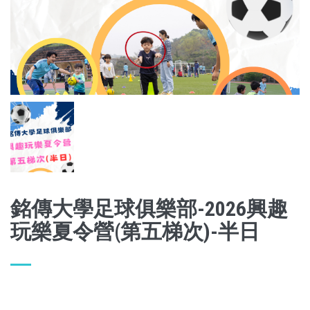
銘傳大學足球俱樂部-2026興趣
玩樂夏令營(第五梯次)-半日