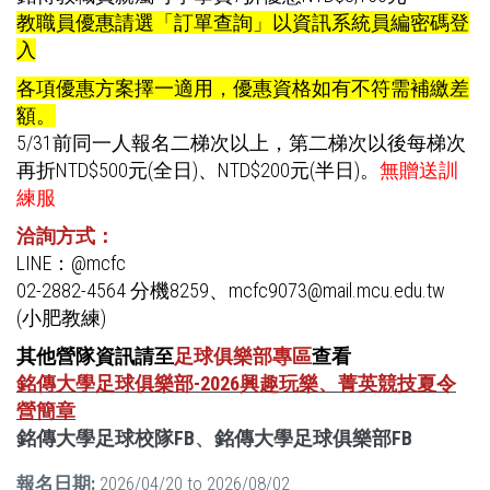
教職員優惠請選「訂單查詢」以資訊系統員編密碼登
入
各項優惠方案擇一適用，優惠資格如有不符需補繳差
額。
5/31前同一人報名二梯次以上，第二梯次以後每梯次
再折NTD$500元(全日)、NTD$200元(半日)。
無贈送訓
練服
洽詢方式：
LINE：@mcfc
02-2882-4564 分機8259、mcfc9073@mail.mcu.edu.tw
(小肥教練)
其他營隊資訊請至
足球俱樂部專區
查看
銘傳大學足球俱樂部-2026興趣玩樂、菁英競技夏令
營簡章
銘傳大學足球校隊FB
、
銘傳大學足球俱樂部FB
報名日期:
2026/04/20
to
2026/08/02