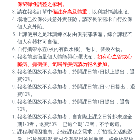
保留彈性調整之權利。
請在報名訂單中
備註身高及體重
，以利製作訓練服。
場地已投保公共意外責任險，請家長依需求自行投保
個人意外險。
上課使用之足球訓練器材由俱樂部準備，綜合課程若
個人有器材可自備。
自行攜帶水壺(校內有飲水機)、毛巾、替換衣物。
報名前應衡量個人體能與心理狀況，
如有心血管或心
臟病、癲癇症、氣喘等疾病請勿報名參加。
報名後因故不克參加者，於開課日前7日以上提出，退
費90%。
報名後因故不克參加者，於開課日前2日~7日提出，退
費80%。
報名後因故不克參加者，於開課日前1日提出，退費
70%。
報名後因故不克參加者，自實際上課之日算起未逾全
期1/3者，退費50%，已逾全期1/3者，不予退還。
課程期間因推廣、紀錄課程之需求，所拍攝之活動影
像、照片等視覺 素材含有學員的肖像者，將會於學校