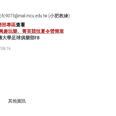
fc9073@mail.mcu.edu.tw (小肥教練)
樂部專區
查看
26興趣玩樂、菁英競技夏令營簡章
傳大學足球俱樂部FB
/08/16
其他資訊