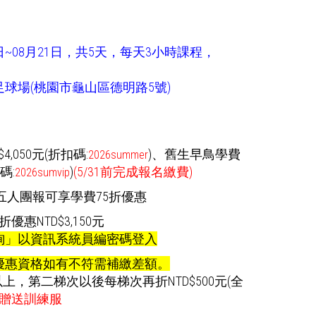
7日~08月21日，共5天，每天3小時課程，
球場(桃園市龜山區德明路5號)
,050元(折扣碼:
)
、舊生早鳥學費
2026summer
碼:
)
(5/31前完成報名繳費)
2026sumvip
五人團報可享學費75折優惠
惠NTD$3,150元
詢」以資訊系統員編密碼登入
優惠資格如有不符需補繳差額。
以上，第二梯次以後每梯次再折NTD$500元(全
贈送訓練服