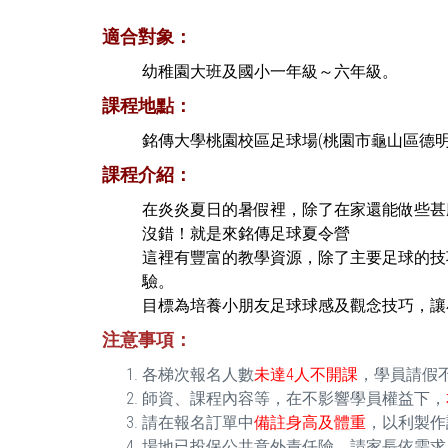
適合對象：
幼稚園大班及國小一年級～六年級。
課程地點：
銘傳大學桃園校區足球場(桃園市龜山區德
課程介紹：
在炎炎夏日的暑假裡，除了在家還能做些甚
沒錯！就是來銘傳足球夏令營
這裡有豐富的教學資源，除了主要足球的技
驗。
目標為培養小朋友足球球感及觀念技巧，讓
注意事項：
各梯次報名人數
未達4人不開課
，學員請假
師資、課程內容等，在不影響學員權益下，
請在報名訂單中
備註身高及體重
，以利製作
場地已投保公共意外責任險，請家長依需求