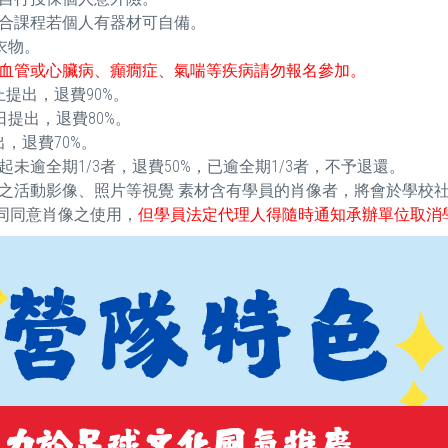
合課程若個人有器材可自備。
衣物。
血管或心臟病、癲癇症、氣喘等疾病請勿報名參加。
提出，退費90%。
提出，退費80%。
，退費70%。
逾全期1/3者，退費50%，已逾全期1/3者，不予退還。
之活動影像、照片等視覺 素材含有學員的肖像者，將會於學校
視同同意肖像之使用，
但學員法定代理人得隨時通知承辦單位取消