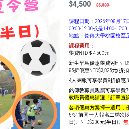
$4,500
$5,800
課程日期：2026年08月1
09:00-12:00或是14:00-17:00
地點：銘傳大學桃園校區足
課程費用：
學費NTD＄4,500元
新生早鳥優惠學費9折-NTD$4
85折優惠NTD$3,825元(折扣
4人團報可享學費8折優惠,
銘傳教職員親屬可享學費7折優
教職員優惠請選「訂單查
各項優惠方案擇一適用，
5/31前同一人報名二梯次
日)、NTD$200元(半日)。
無