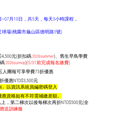
6日~07月10日，共5天，每天3小時課程，
球場(桃園市龜山區德明路5號)
,500元(折扣碼:
)
、舊生早鳥學費
2026summer
碼:
)
(5/31前完成報名繳費)
2026sumvip
五人團報可享學費75折優惠
惠NTD$3,500元
詢」以資訊系統員編密碼登入
優惠資格如有不符需補繳差額。
以上，第二梯次以後每梯次再折NTD$500元(全
贈送訓練服