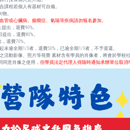
合課程若個人有器材可自備。
衣物。
血管或心臟病、癲癇症、氣喘等疾病請勿報名參加。
提出，退費90%。
提出，退費80%。
，退費70%。
逾全期1/3者，退費50%，已逾全期1/3者，不予退還。
之活動影像、照片等視覺 素材含有學員的肖像者，將會於學校
視同同意肖像之使用，
但學員法定代理人得隨時通知承辦單位取消