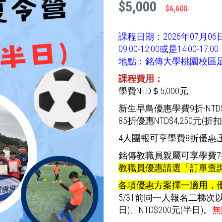
$5,000
$6,600
課程日期：2026年07月0
09:00-12:00或是14:00-17:00
地點：銘傳大學桃園校區足
課程費用：
學費NTD＄5,000元
新生早鳥優惠學費9折-NTD$4
85折優惠NTD$4,250元(折扣
4人團報可享學費8折優惠,
銘傳教職員親屬可享學費7折優
教職員優惠請選「訂單查
各項優惠方案擇一適用，
5/31前同一人報名二梯次
日)、NTD$200元(半日)。
無