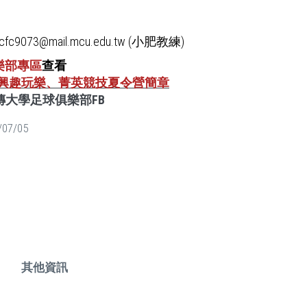
fc9073@mail.mcu.edu.tw (小肥教練)
樂部專區
查看
26興趣玩樂、菁英競技夏令營簡章
傳大學足球俱樂部FB
/07/05
其他資訊