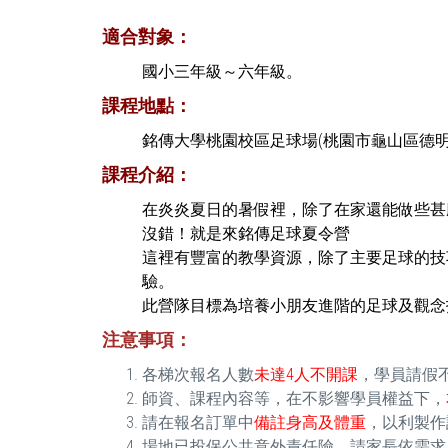
適合對象：
國小三年級～六年級。
課程地點：
銘傳大學桃園校區足球場(桃園市龜山區德
課程介紹：
在炎炎夏日的暑假裡，除了在家還能做些甚
沒錯！就是來銘傳足球夏令營
這裡有豐富的教學資源，除了主要足球的技
驗。
此營隊目標為培養小朋友進階的足球及觀念
注意事項：
各梯次報名人數
未達4人不開課
，學員請假
師資、課程內容等，在不影響學員權益下，
請在報名訂單中
備註身高及體重
，以利製作
場地已投保公共意外責任險，請家長依需求