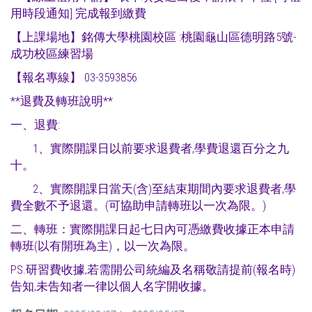
用時段通知] 完成報到繳費
【上課場地】銘傳大學桃園校區 :桃園龜山區德明路5號-
成功校區練習場
【報名專線】 03-3593856
**退費及轉班說明**
一、退費:
1、實際開課日以前要求退費者,學費退還百分之九
十。
2、實際開課日當天(含)至結束期間內要求退費者,學
費全數不予退還。(可協助申請轉班以一次為限。)
二、轉班：實際開課日起七日內可憑繳費收據正本申請
轉班(以有開班為主)，以一次為限。
PS.研習費收據,若需開公司統編及名稱敬請提前(報名時)
告知,未告知者一律以個人名字開收據。