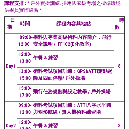
課程安排
:
* 戶外實操訓練, 採用國家級考場之標準環境
供學員實際練習 *
日
時
時間
課程內容與地點
期
數
09:00-
學科與專業高級術科內容簡介，飛行
12:00
安全說明 / FF102(E化教室)
12:00-
午餐 & 練習
13:00
Day1
8
13:00-
術科考試項目訓練：GPS&ATTI定點起
15:00
降及四面停懸/ 戶外操場
15:00-
飛行任務規劃與設定教學 / 戶外操場
17:00
09:00-
術科考試項目訓練：ATTI八字水平圓
12:00
與矩形航線 / 無人機術科練習場
12:00-
Day2
午餐 & 練習
8
13:00