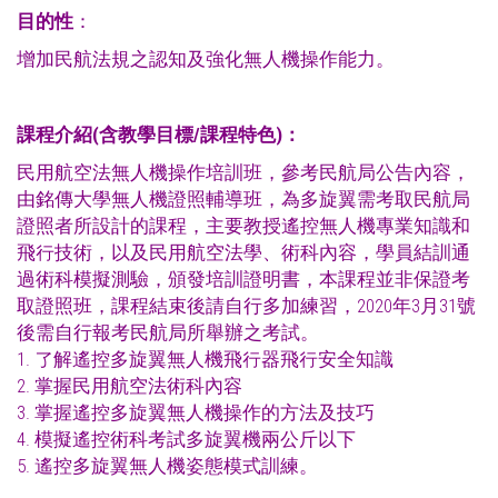
目的性
：
增加民航法規之認知及強化無人機操作能力。
課程介紹
(
含教學目標
/
課程特色
)
：
民用航空法無人機操作培訓班，參考民航局公告內容，
由銘傳大學無人機證照輔導班，為多旋翼需考取民航局
證照者所設計的課程，主要教授遙控無人機專業知識和
飛行技術，以及民用航空法學、術科內容，學員結訓通
過術科模擬測驗，頒發培訓證明書，本課程並非保證考
取證照班，課程結束後請自行多加練習，2020年3月31號
後需自行報考民航局所舉辦之考試。
1. 了解遙控多旋翼無人機飛行器飛行安全知識
2. 掌握民用航空法術科內容
3. 掌握遙控多旋翼無人機操作的方法及技巧
4. 模擬遙控術科考試多旋翼機兩公斤以下
5. 遙控多旋翼無人機姿態模式訓練。