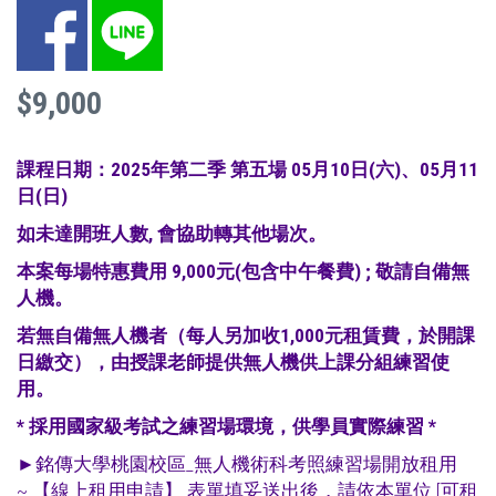
Facebook
LINE
$9,000
課程日期：2025年第二季 第五場 05月10日(六)、05月11
日(日)
如未達開班人數, 會協助轉其他場次。
本案每場特惠費用 9,000元(包含中午餐費) ; 敬請自備無
人機。
若無自備無人機者（每人另加收1,000元租賃費，於開課
日繳交），由授課老師提供無人機供上課分組練習使
用。
* 採用國家級考試之練習場環境，供學員實際練習 *
►銘傳大學桃園校區_無人機術科考照練習場開放租用
~
【線上租用申請
】 表單填妥送出後，請依本單位 [可租