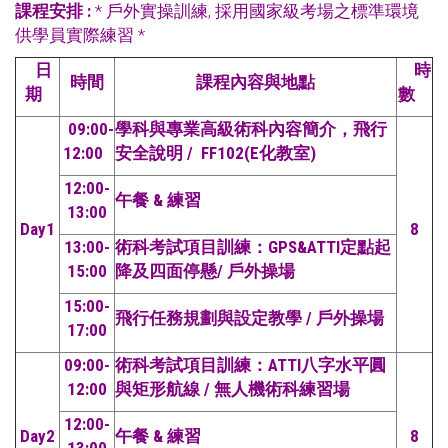
課程安排
:
* 戶外實操訓練, 採用國家級考場之標準環境
供學員實際練習 *
日
時
時間
課程內容與地點
期
數
09:00-
學科與專業高級術科內容簡介，飛行
12:00
安全說明 / FF102(E化教室)
12:00-
午餐 & 練習
13:00
Day1
8
13:00-
術科考試項目訓練：GPS&ATTI定點起
15:00
降及四面停懸/ 戶外操場
15:00-
飛行任務規劃與設定教學 / 戶外操場
17:00
09:00-
術科考試項目訓練：ATTI八字水平圓
12:00
與矩形航線 / 無人機術科練習場
12:00-
Day2
午餐 & 練習
8
13:00