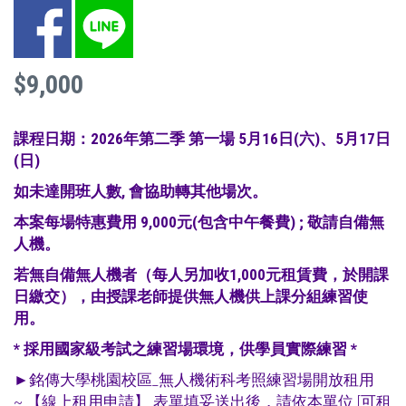
Facebook
LINE
$9,000
課程日期：2026年第二季 第一場 5月16日(六)、5月17日
(日)
如未達開班人數, 會協助轉其他場次。
本案每場特惠費用 9,000元(包含中午餐費) ; 敬請自備無
人機。
若無自備無人機者（每人另加收1,000元租賃費，於開課
日繳交），由授課老師提供無人機供上課分組練習使
用。
* 採用國家級考試之練習場環境，供學員實際練習 *
►銘傳大學桃園校區_無人機術科考照練習場開放租用
~
【線上租用申請
】 表單填妥送出後，請依本單位 [可租