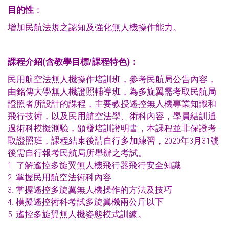
目的性
：
增加民航法規之認知及強化無人機操作能力。
課程介紹
(
含教學目標
/
課程特色
)
：
民用航空法無人機操作培訓班，參考民航局公告內容，
由銘傳大學無人機證照輔導班，為多旋翼需考取民航局
證照者所設計的課程，主要教授遙控無人機專業知識和
飛行技術，以及民用航空法學、術科內容，學員結訓通
過術科模擬測驗，頒發培訓證明書，本課程並非保證考
取證照班，課程結束後請自行多加練習，2020年3月31號
後需自行報考民航局所舉辦之考試。
1. 了解遙控多旋翼無人機飛行器飛行安全知識
2. 掌握民用航空法術科內容
3. 掌握遙控多旋翼無人機操作的方法及技巧
4. 模擬遙控術科考試多旋翼機兩公斤以下
5. 遙控多旋翼無人機姿態模式訓練。