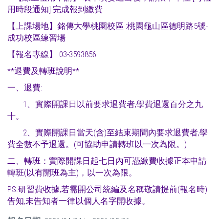
用時段通知] 完成報到繳費
【上課場地】銘傳大學桃園校區 :桃園龜山區德明路5號-
成功校區練習場
【報名專線】 03-3593856
**退費及轉班說明**
一、退費:
1、實際開課日以前要求退費者,學費退還百分之九
十。
2、實際開課日當天(含)至結束期間內要求退費者,學
費全數不予退還。(可協助申請轉班以一次為限。)
二、轉班：實際開課日起七日內可憑繳費收據正本申請
轉班(以有開班為主)，以一次為限。
PS.研習費收據,若需開公司統編及名稱敬請提前(報名時)
告知,未告知者一律以個人名字開收據。