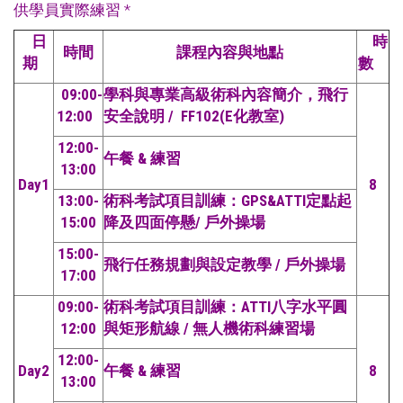
供學員實際練習 *
日
時
時間
課程內容與地點
期
數
09:00-
學科與專業高級術科內容簡介，飛行
12:00
安全說明 / FF102(E化教室)
12:00-
午餐 & 練習
13:00
Day1
8
13:00-
術科考試項目訓練：GPS&ATTI定點起
15:00
降及四面停懸/ 戶外操場
15:00-
飛行任務規劃與設定教學 / 戶外操場
17:00
09:00-
術科考試項目訓練：ATTI八字水平圓
12:00
與矩形航線 / 無人機術科練習場
12:00-
Day2
午餐 & 練習
8
13:00