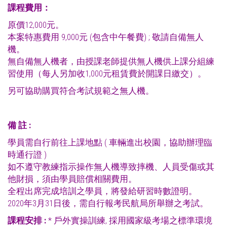
課程費用：
原價12,000元。
本案特惠費用 9,000元 (包含中午餐費) ; 敬請自備無人
機。
無自備無人機者，由授課老師提供無人機供上課分組練
習使用（每人另加收1,000元租賃費於開課日繳交）。
另可協助購買符合考試規範之無人機。
備
註
:
學員需自行前往上課地點 ( 車輛進出校園，協助辦理臨
時通行證 )
如不遵守教練指示操作無人機導致摔機、人員受傷或其
他財損，須由學員賠償相關費用。
全程出席完成培訓之學員，將發給研習時數證明。
2020年3月31日後，需自行報考民航局所舉辦之考試。
課程安排
:
* 戶外實操訓練, 採用國家級考場之標準環境