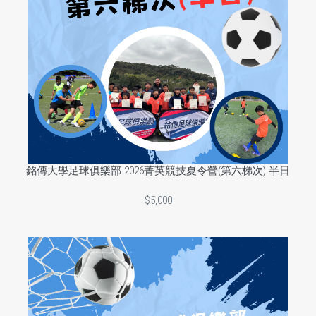
銘傳大學足球俱樂部-2026菁英競技夏令營(第六梯次)-半日
$5,000