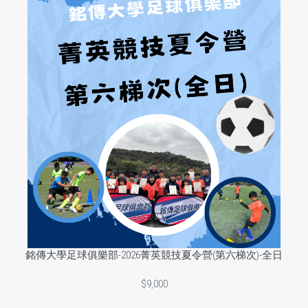
銘傳大學足球俱樂部-2026菁英競技夏令營(第六梯次)-全日
$9,000