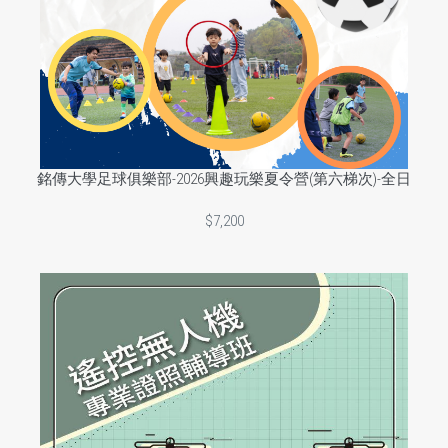
銘傳大學足球俱樂部-2026興趣玩樂夏令營(第六梯次)-全日
$7,200