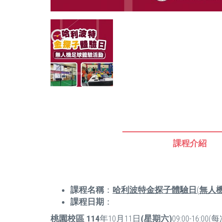
課程介紹
課程名稱
：
哈利波特金探子體驗日
(
無人
課程日期
：
桃園校區
114
年10月11日
(
星期六
)
09:00-16: