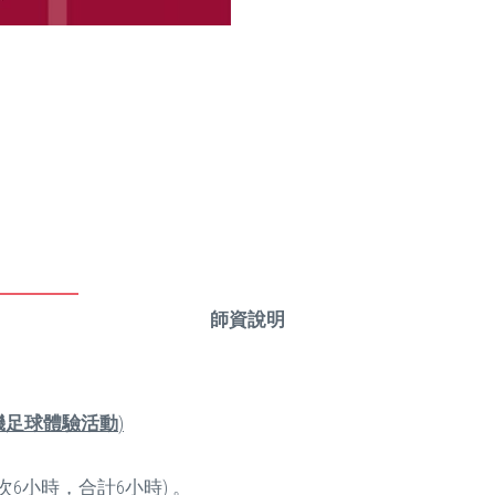
師資說明
機足球體驗活動
)
00(每次6小時，合計6小時) 。