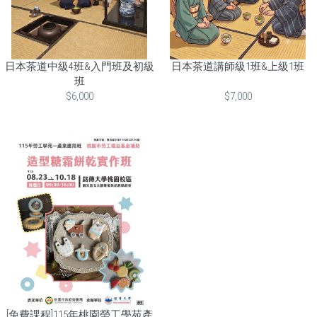
日本茶道中級4班&入門班及初級
日本茶道講師級1班&上級1班
班
$6,000
$7,000
[免費課程]115年桃園勞工學苑產