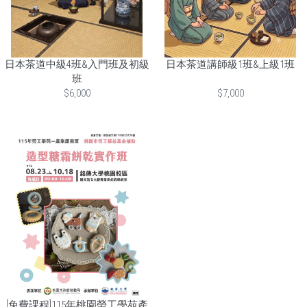
日本茶道中級4班&入門班及初級
日本茶道講師級1班&上級1班
班
$6,000
$7,000
[免費課程]115年桃園勞工學苑產